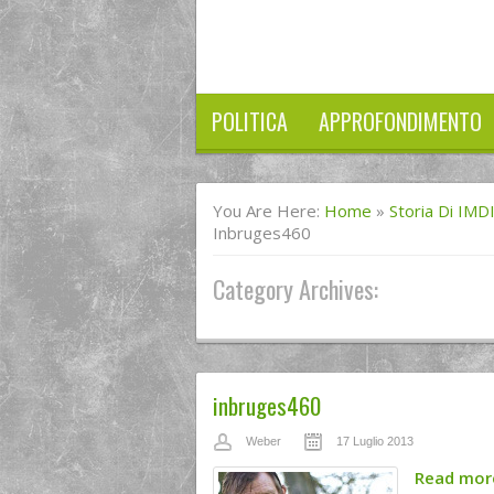
POLITICA
APPROFONDIMENTO
You Are Here:
Home
»
Storia Di IMD
Inbruges460
Category Archives:
inbruges460
Weber
17 Luglio 2013
Read mo