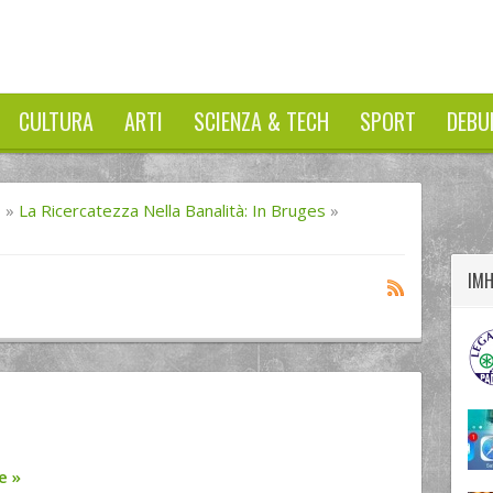
CULTURA
ARTI
SCIENZA & TECH
SPORT
DEBU
twitter
googleplus
facebook
I
»
La Ricercatezza Nella Banalità: In Bruges
»
IM
re
»