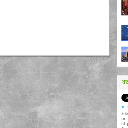
REC
I
a s
pri
htt