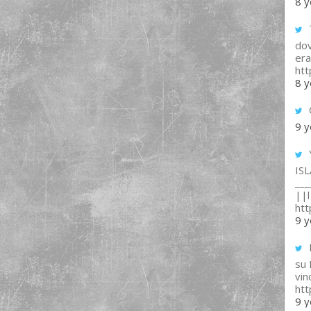
8 y
T
dov
era
ht
8 y
9 y
IS
___
||l 
ht
9 y
su
vin
ht
9 y