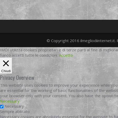
© Copyright 2016 ilmegliodiinternet.it. 
IMDI utilizza cookies proprietari e di terze parti al fine di migliora
fianco accetti tutte le condizioni.
Accetto
Chiudi
Privacy Overview
This website uses cookies to improve your experience while you 
are essential for the working of basic functionalities of the web
your browser only with your consent. You also have the option t
Necessary
Necessary
Sempre abilitato
Necessary cookies are absolutely essential for the website to fun