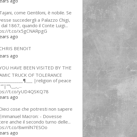
ears ago
ajani, come Gentiloni, è nobile. Se
esse succedergli a Palazzo Chigi,
 dal 1867, quando il Conte Luigi...
tps://t.co/x5gCNARpgG
ears ago
CHRIS BENOIT
ears ago
YOU HAVE BEEN VISITED BY THE
LAMIC TRUCK OF TOLERANCE
___________¶___ |religion of peace
“”|””\__,_...
tps://t.co/yUD4QSKQ78
ears ago
Dieci cose che potresti non sapere
 Emmanuel Macron: - Dovesse
cere anche il secondo turno delle...
tps://t.co/8wmlN7ESOo
ears ago