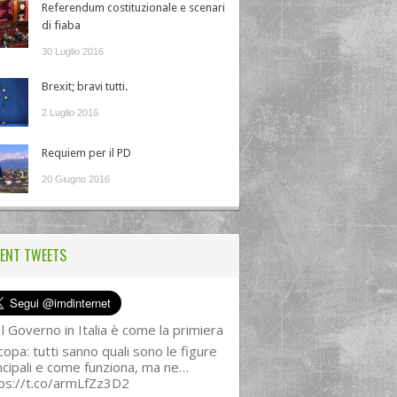
Referendum costituzionale e scenari
di fiaba
30 Luglio 2016
Brexit; bravi tutti.
2 Luglio 2016
Requiem per il PD
20 Giugno 2016
ENT TWEETS
l Governo in Italia è come la primiera
copa: tutti sanno quali sono le figure
ncipali e come funziona, ma ne…
ps://t.co/armLfZz3D2