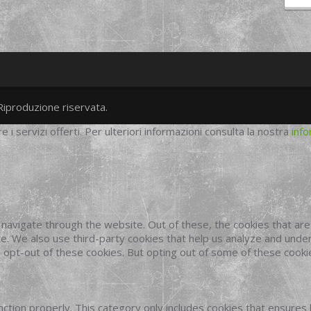
Riproduzione riservata.
twitter
googleplus
facebook
re i servizi offerti. Per ulteriori informazioni consulta la nostra
info
navigate through the website. Out of these, the cookies that ar
site. We also use third-party cookies that help us analyze and und
o opt-out of these cookies. But opting out of some of these cook
ction properly. This category only includes cookies that ensures 