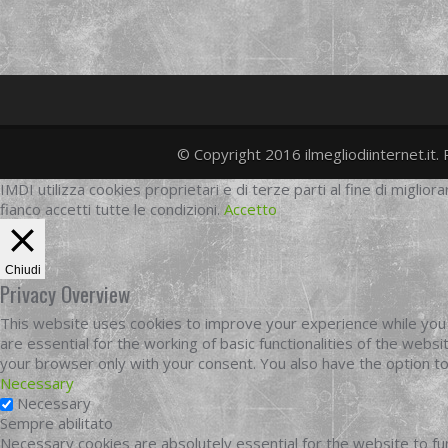
© Copyright 2016 ilmegliodiinternet.it. 
IMDI utilizza cookies proprietari e di terze parti al fine di migliora
fianco accetti tutte le condizioni.
Accetto
Chiudi
Privacy Overview
This website uses cookies to improve your experience while you 
are essential for the working of basic functionalities of the web
your browser only with your consent. You also have the option t
Necessary
Necessary
Sempre abilitato
Necessary cookies are absolutely essential for the website to fun