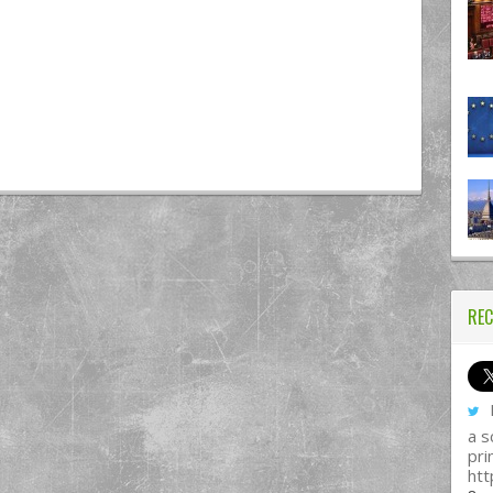
REC
I
a s
pri
htt