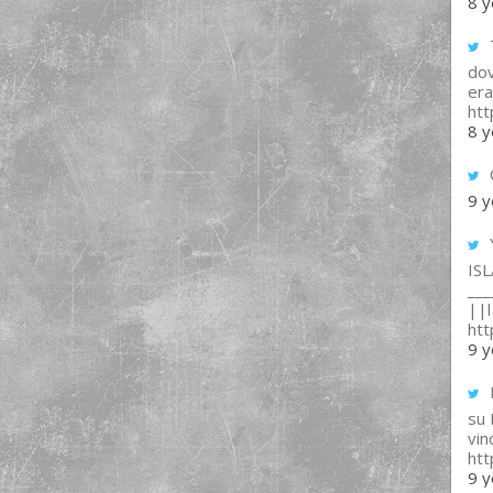
8 y
T
dov
era
ht
8 y
9 y
IS
___
||l 
ht
9 y
su
vin
ht
9 y