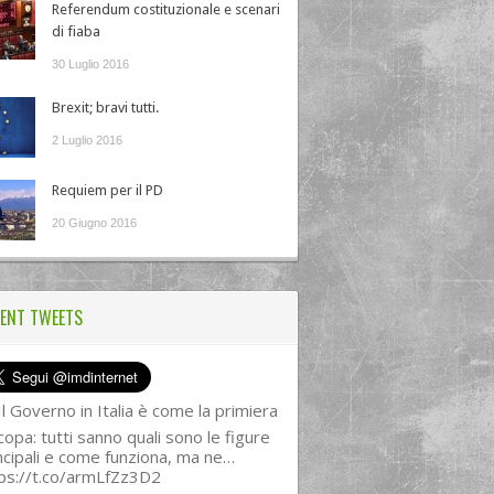
Referendum costituzionale e scenari
di fiaba
30 Luglio 2016
Brexit; bravi tutti.
2 Luglio 2016
Requiem per il PD
20 Giugno 2016
ENT TWEETS
l Governo in Italia è come la primiera
copa: tutti sanno quali sono le figure
ncipali e come funziona, ma ne…
ps://t.co/armLfZz3D2