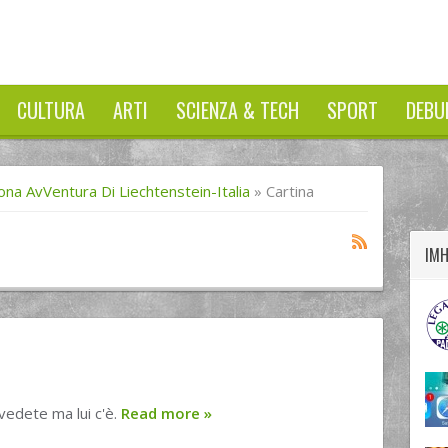
CULTURA
ARTI
SCIENZA & TECH
SPORT
DEBU
twitter
googleplus
facebook
ona AvVentura Di Liechtenstein-Italia
»
Cartina
IM
 vedete ma lui c'è.
Read more
»