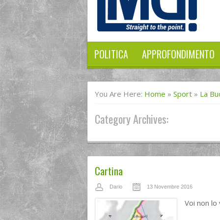
POLITICA
APPROFONDIMENTO
You Are Here:
Home
»
Sport
»
La Bu
Category Archives:
Cartina
Dario
13 Novembre 2016
Voi non lo