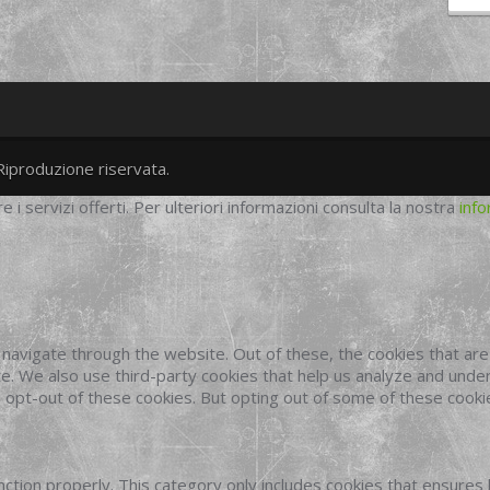
Riproduzione riservata.
twitter
googleplus
facebook
re i servizi offerti. Per ulteriori informazioni consulta la nostra
info
navigate through the website. Out of these, the cookies that ar
site. We also use third-party cookies that help us analyze and und
o opt-out of these cookies. But opting out of some of these cook
ction properly. This category only includes cookies that ensures 