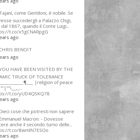
ears ago
ajani, come Gentiloni, è nobile. Se
esse succedergli a Palazzo Chigi,
 dal 1867, quando il Conte Luigi...
tps://t.co/x5gCNARpgG
ears ago
CHRIS BENOIT
ears ago
YOU HAVE BEEN VISITED BY THE
LAMIC TRUCK OF TOLERANCE
___________¶___ |religion of peace
“”|””\__,_...
tps://t.co/yUD4QSKQ78
ears ago
Dieci cose che potresti non sapere
 Emmanuel Macron: - Dovesse
cere anche il secondo turno delle...
tps://t.co/8wmlN7ESOo
ears ago