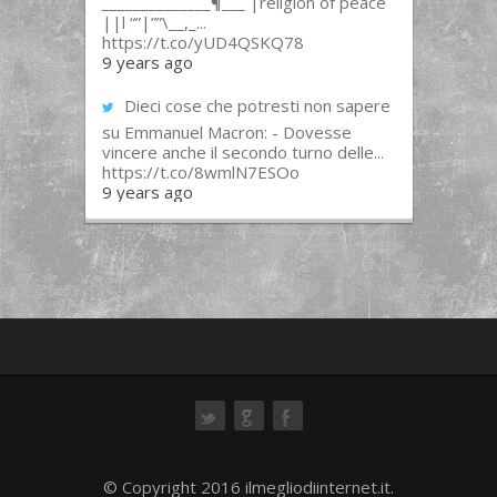
______________¶___ |religion of peace
||l “”|””\__,_...
https://t.co/yUD4QSKQ78
9 years ago
Dieci cose che potresti non sapere
su Emmanuel Macron: - Dovesse
vincere anche il secondo turno delle...
https://t.co/8wmlN7ESOo
9 years ago
ok
© Copyright 2016 ilmegliodiinternet.it.