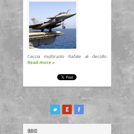
Caccia multiruolo Rafale al decollo
Read more
»
ook
IMHO