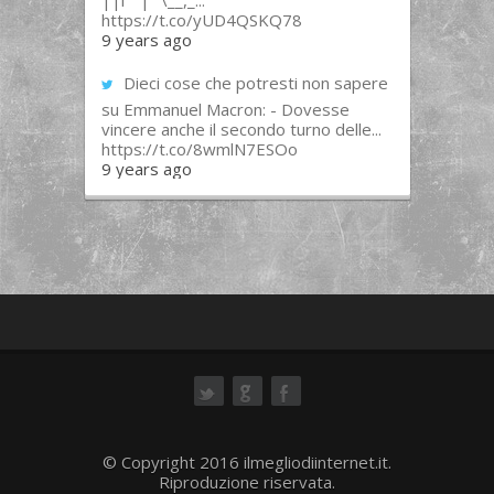
||l “”|””\__,_...
https://t.co/yUD4QSKQ78
9 years ago
Dieci cose che potresti non sapere
su Emmanuel Macron: - Dovesse
vincere anche il secondo turno delle...
https://t.co/8wmlN7ESOo
9 years ago
ok
© Copyright 2016 ilmegliodiinternet.it.
Riproduzione riservata.