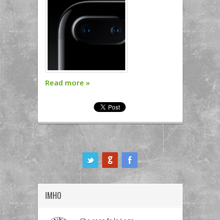
Read more
»
ook
IMHO