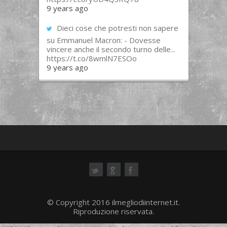
9 years ago
Dieci cose che potresti non sapere
su Emmanuel Macron: - Dovesse
vincere anche il secondo turno delle...
https://t.co/8wmlN7ESOo
9 years ago
ok
© Copyright 2016 ilmegliodiinternet.it.
Riproduzione riservata.