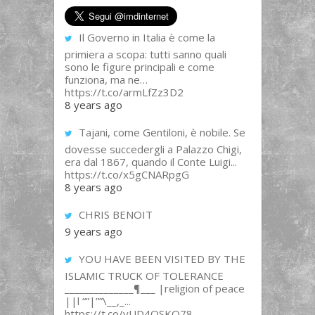
Il Governo in Italia è come la
primiera a scopa: tutti sanno quali
sono le figure principali e come
funziona, ma ne…
https://t.co/armLfZz3D2
8 years ago
Tajani, come Gentiloni, è nobile. Se
dovesse succedergli a Palazzo Chigi,
era dal 1867, quando il Conte Luigi...
https://t.co/x5gCNARpgG
8 years ago
CHRIS BENOIT
9 years ago
YOU HAVE BEEN VISITED BY THE
ISLAMIC TRUCK OF TOLERANCE
______________¶___ |religion of peace
||l “”|””\__,_...
https://t.co/yUD4QSKQ78