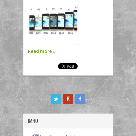
Read more
»
ook
IMHO