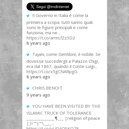
Il Governo in Italia è come la
primiera a scopa: tutti sanno quali
sono le figure principali e come
funziona, ma ne…
https://t.co/armLfZz3D2
8 years ago
Tajani, come Gentiloni, è nobile. Se
dovesse succedergli a Palazzo Chigi,
era dal 1867, quando il Conte Luigi...
https://t.co/x5gCNARpgG
8 years ago
CHRIS BENOIT
9 years ago
YOU HAVE BEEN VISITED BY THE
ISLAMIC TRUCK OF TOLERANCE
______________¶___ |religion of peace
||l “”|””\__,_...
https://t.co/yUD4QSKQ78