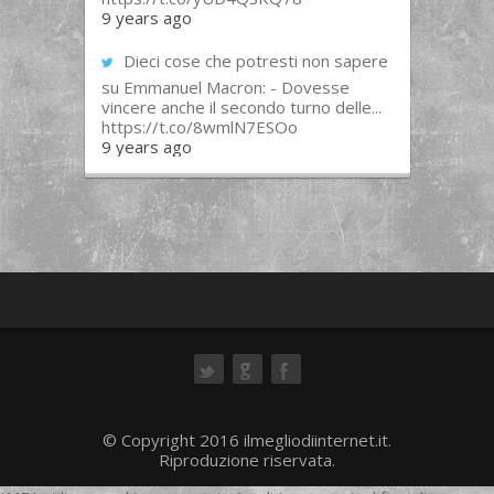
9 years ago
Dieci cose che potresti non sapere
su Emmanuel Macron: - Dovesse
vincere anche il secondo turno delle...
https://t.co/8wmlN7ESOo
9 years ago
ok
© Copyright 2016 ilmegliodiinternet.it.
Riproduzione riservata.