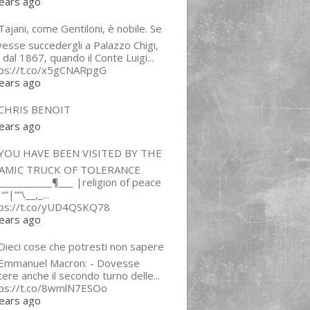
ears ago
ajani, come Gentiloni, è nobile. Se
esse succedergli a Palazzo Chigi,
 dal 1867, quando il Conte Luigi...
tps://t.co/x5gCNARpgG
ears ago
CHRIS BENOIT
ears ago
YOU HAVE BEEN VISITED BY THE
LAMIC TRUCK OF TOLERANCE
___________¶___ |religion of peace
“”|””\__,_...
tps://t.co/yUD4QSKQ78
ears ago
Dieci cose che potresti non sapere
 Emmanuel Macron: - Dovesse
cere anche il secondo turno delle...
tps://t.co/8wmlN7ESOo
ears ago