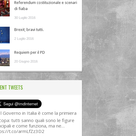
Referendum costituzionale e scenari
di fiaba
30 Luglio 2016
Brexit; bravi tutti.
2 Luglio 2016
Requiem per il PD
20 Giugno 2016
ENT TWEETS
l Governo in Italia è come la primiera
copa: tutti sanno quali sono le figure
ncipali e come funziona, ma ne…
ps://t.co/armLfZz3D2