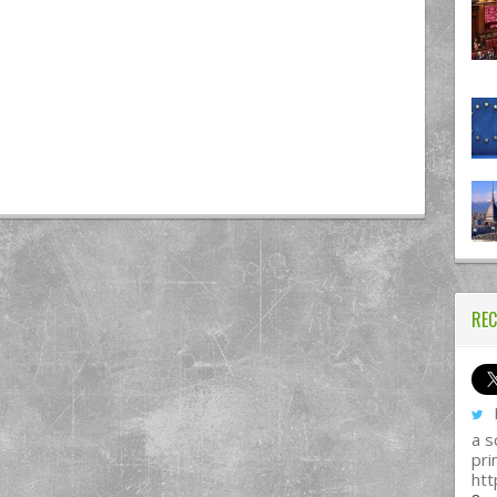
REC
I
a s
pri
htt