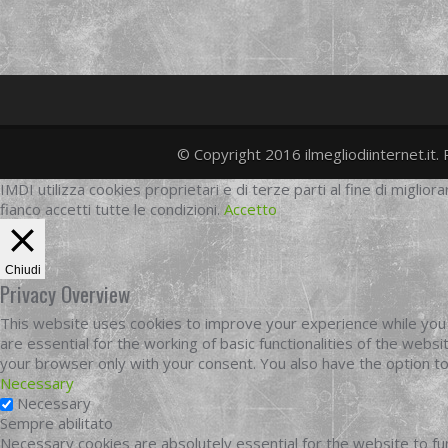
© Copyright 2016 ilmegliodiinternet.it. 
IMDI utilizza cookies proprietari e di terze parti al fine di migliora
fianco accetti tutte le condizioni.
Accetto
Chiudi
Privacy Overview
This website uses cookies to improve your experience while you 
are essential for the working of basic functionalities of the web
your browser only with your consent. You also have the option t
Necessary
Necessary
Sempre abilitato
Necessary cookies are absolutely essential for the website to fun