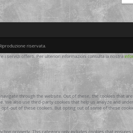
Riproduzione riservata.
twitter
googleplus
facebook
re i servizi offerti. Per ulteriori informazioni consulta la nostra
info
navigate through the website. Out of these, the cookies that ar
site. We also use third-party cookies that help us analyze and und
o opt-out of these cookies. But opting out of some of these cook
ction properly. This category only includes cookies that ensures 