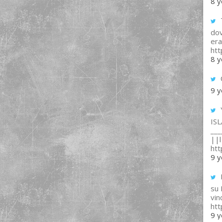
8 y
T
dov
era
ht
8 y
9 y
IS
___
||l 
ht
9 y
su
vin
ht
9 y