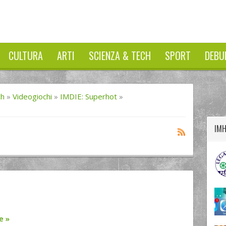
CULTURA
ARTI
SCIENZA & TECH
SPORT
DEBU
twitter
googleplus
facebook
ch
»
Videogiochi
»
IMDIE: Superhot
»
IM
re
»