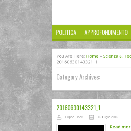
POLITICA
APPROFONDIMENTO
You Are Here:
Home
»
Scienza & Te
20160630143321_1
Category Archives:
20160630143321_1
Filippo Tiberi
16 Luglio 2016
Read mo