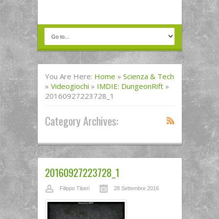
You Are Here:
Home
»
Scienza & Tech
»
Videogiochi
»
IMDIE: DungeonRift
»
20160927223728_1
Category Archives:
20160927223728_1
Filippo Tiberi
28 Settembre 2016