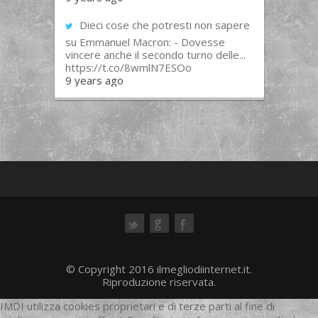
Dieci cose che potresti non sapere
su Emmanuel Macron: - Dovesse
vincere anche il secondo turno delle...
https://t.co/8wmlN7ESOo
9 years ago
ok
© Copyright 2016 ilmegliodiinternet.it.
Riproduzione riservata.
IMDI utilizza cookies proprietari e di terze parti al fine di