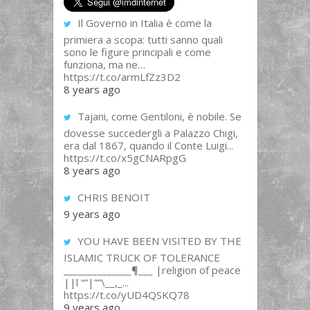
Il Governo in Italia è come la
primiera a scopa: tutti sanno quali
sono le figure principali e come
funziona, ma ne…
https://t.co/armLfZz3D2
8 years ago
Tajani, come Gentiloni, è nobile. Se
dovesse succedergli a Palazzo Chigi,
era dal 1867, quando il Conte Luigi...
https://t.co/x5gCNARpgG
8 years ago
CHRIS BENOIT
9 years ago
YOU HAVE BEEN VISITED BY THE
ISLAMIC TRUCK OF TOLERANCE
______________¶___ |religion of peace
||l “”|””\__,_...
https://t.co/yUD4QSKQ78
9 years ago