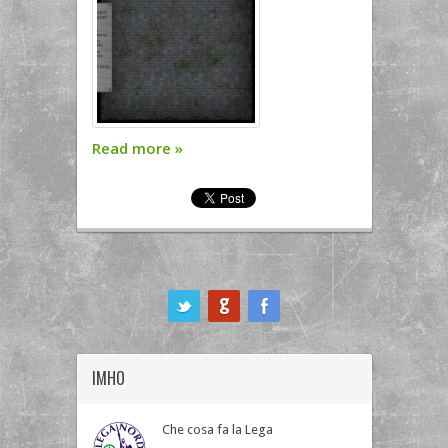
Read more
»
ook
IMHO
Che cosa fa la Lega