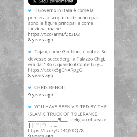
Il Governo in Italia è come la
primiera a scopa: tutti sanno quali
sono le figure principali e come
funziona, ma ne…
https://t.co/armLfZz3D2
8 years ago
Tajani, come Gentiloni, è nobile. Se
dovesse succedergli a Palazzo Chigi,
era dal 1867, quando il Conte Luigi...
https://t.co/x5gCNARpgG
8 years ago
CHRIS BENOIT
9 years ago
YOU HAVE BEEN VISITED BY THE
ISLAMIC TRUCK OF TOLERANCE
______________¶___ |religion of peace
||l “”|””\__,_...
https://t.co/yUD4QSKQ78
9 years ago