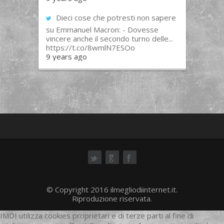
Dieci cose che potresti non sapere
su Emmanuel Macron: - Dovesse
vincere anche il secondo turno delle...
https://t.co/8wmlN7ESOo
9 years ago
ok
© Copyright 2016 ilmegliodiinternet.it.
Riproduzione riservata.
IMDI utilizza cookies proprietari e di terze parti al fine di