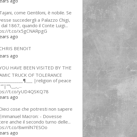
ears ago
ajani, come Gentiloni, è nobile. Se
esse succedergli a Palazzo Chigi,
 dal 1867, quando il Conte Luigi...
tps://t.co/x5gCNARpgG
ears ago
CHRIS BENOIT
ears ago
YOU HAVE BEEN VISITED BY THE
LAMIC TRUCK OF TOLERANCE
___________¶___ |religion of peace
“”|””\__,_...
tps://t.co/yUD4QSKQ78
ears ago
Dieci cose che potresti non sapere
 Emmanuel Macron: - Dovesse
cere anche il secondo turno delle...
tps://t.co/8wmlN7ESOo
ears ago