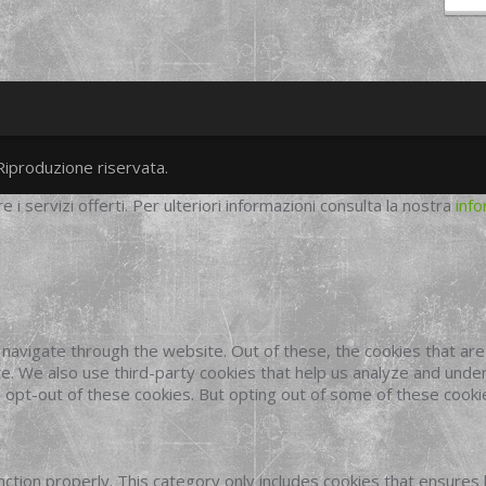
Riproduzione riservata.
twitter
googleplus
facebook
re i servizi offerti. Per ulteriori informazioni consulta la nostra
info
navigate through the website. Out of these, the cookies that ar
site. We also use third-party cookies that help us analyze and und
o opt-out of these cookies. But opting out of some of these cook
ction properly. This category only includes cookies that ensures 