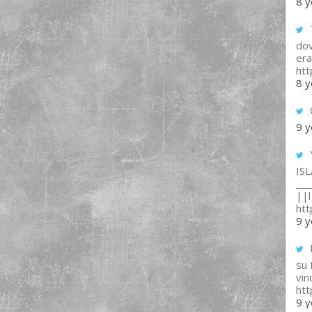
8 y
T
dov
era
ht
8 y
9 y
IS
___
||l 
ht
9 y
su
vin
ht
9 y