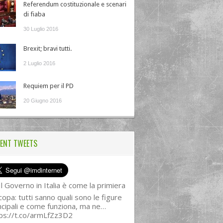
Referendum costituzionale e scenari
di fiaba
30 Luglio 2016
Brexit; bravi tutti.
2 Luglio 2016
Requiem per il PD
20 Giugno 2016
ENT TWEETS
l Governo in Italia è come la primiera
copa: tutti sanno quali sono le figure
ncipali e come funziona, ma ne…
ps://t.co/armLfZz3D2