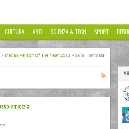
CULTURA
ARTI
SCIENZA & TECH
SPORT
DEBU
twitter
googleplus
facebook
I
»
Imdian Person Of The Year 2013
»
Sara-Tommasi-
IM
esso-amicizia
re
»