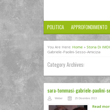
POLITICA
APPROFONDIMENTO
You Are Here:
Home
»
Storia Di IMD
Gabriele-Paolini-Sesso-Amicizia
Category Archives:
sara-tommasi-gabriele-paolini-s
Weber
25 Dicembre 2013
Read mo