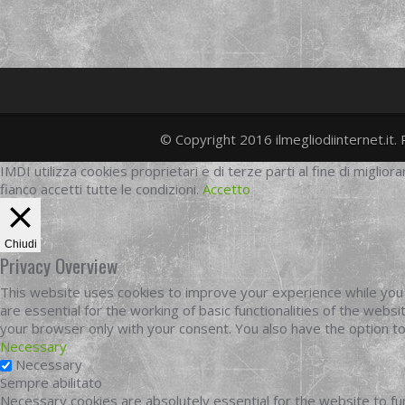
© Copyright 2016 ilmegliodiinternet.it. 
IMDI utilizza cookies proprietari e di terze parti al fine di migliora
fianco accetti tutte le condizioni.
Accetto
Chiudi
Privacy Overview
This website uses cookies to improve your experience while you 
are essential for the working of basic functionalities of the web
your browser only with your consent. You also have the option t
Necessary
Necessary
Sempre abilitato
Necessary cookies are absolutely essential for the website to fun