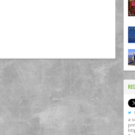
REC
I
a s
pri
htt