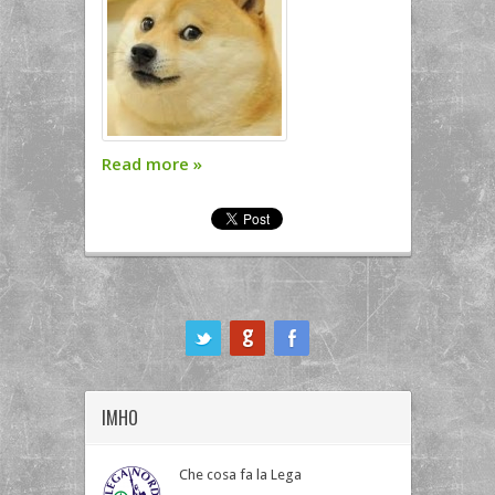
Read more
»
ook
IMHO
Che cosa fa la Lega