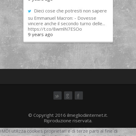
Dieci cose che potresti non sapere
su Emmanuel Macron: - Dovesse
vincere anche il secondo turno delle...
https://t.co/8wmlN7ESOo
9 years ago
ok
© Copyright 2016 ilmegliodiinternet.it.
Riproduzione riservata.
IMDI utilizza cookies proprietari e di terze parti al fine di