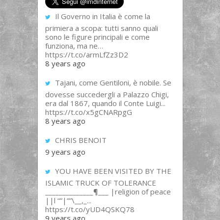
Il Governo in Italia è come la
primiera a scopa: tutti sanno quali
sono le figure principali e come
funziona, ma ne…
https://t.co/armLfZz3D2
8 years ago
Tajani, come Gentiloni, è nobile. Se
dovesse succedergli a Palazzo Chigi,
era dal 1867, quando il Conte Luigi...
https://t.co/x5gCNARpgG
8 years ago
CHRIS BENOIT
9 years ago
YOU HAVE BEEN VISITED BY THE
ISLAMIC TRUCK OF TOLERANCE
______________¶___ |religion of peace
||l “”|””\__,_...
https://t.co/yUD4QSKQ78
9 years ago