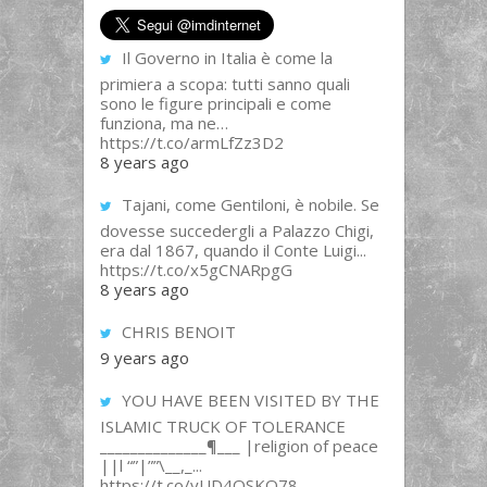
Il Governo in Italia è come la
primiera a scopa: tutti sanno quali
sono le figure principali e come
funziona, ma ne…
https://t.co/armLfZz3D2
8 years ago
Tajani, come Gentiloni, è nobile. Se
dovesse succedergli a Palazzo Chigi,
era dal 1867, quando il Conte Luigi...
https://t.co/x5gCNARpgG
8 years ago
CHRIS BENOIT
9 years ago
YOU HAVE BEEN VISITED BY THE
ISLAMIC TRUCK OF TOLERANCE
______________¶___ |religion of peace
||l “”|””\__,_...
https://t.co/yUD4QSKQ78