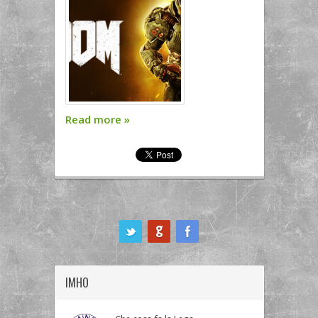
Read more
»
ook
IMHO