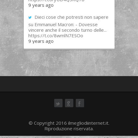
9 years ago
Dieci cose che potresti non sapere
su Emmanuel Macron: - Dovesse
vincere anche il secondo turno delle...
https://t.co/8wmlN7ESOo
9 years ago
ok
© Copyright 2016 ilmegliodiinternet.it.
Riproduzione riservata.