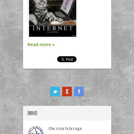
Read more
»
ook
IMHO
Che cosa fa la Lega