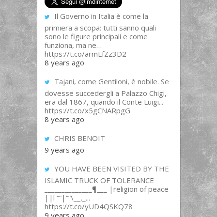
Il Governo in Italia è come la
primiera a scopa: tutti sanno quali
sono le figure principali e come
funziona, ma ne…
https://t.co/armLfZz3D2
8 years ago
Tajani, come Gentiloni, è nobile. Se
dovesse succedergli a Palazzo Chigi,
era dal 1867, quando il Conte Luigi...
https://t.co/x5gCNARpgG
8 years ago
CHRIS BENOIT
9 years ago
YOU HAVE BEEN VISITED BY THE
ISLAMIC TRUCK OF TOLERANCE
______________¶___ |religion of peace
||l “”|””\__,_...
https://t.co/yUD4QSKQ78
9 years ago