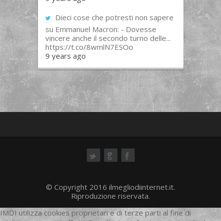
Dieci cose che potresti non sapere
su Emmanuel Macron: - Dovesse
vincere anche il secondo turno delle...
https://t.co/8wmlN7ESOo
9 years ago
ok
© Copyright 2016 ilmegliodiinternet.it.
Riproduzione riservata.
IMDI utilizza cookies proprietari e di terze parti al fine di