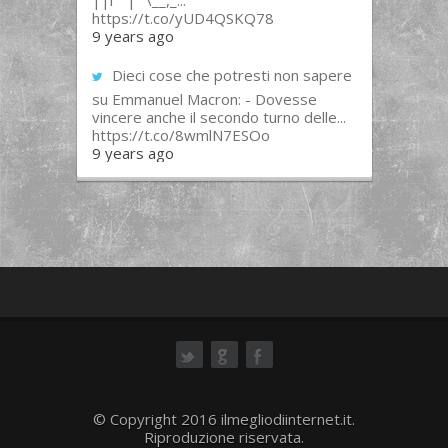
||l “”|””\__,_...
https://t.co/yUD4QSKQ78
9 years ago
Dieci cose che potresti non sapere
su Emmanuel Macron: - Dovesse
vincere anche il secondo turno delle...
https://t.co/8wmlN7ESOo
9 years ago
ok
© Copyright 2016 ilmegliodiinternet.it.
Riproduzione riservata.