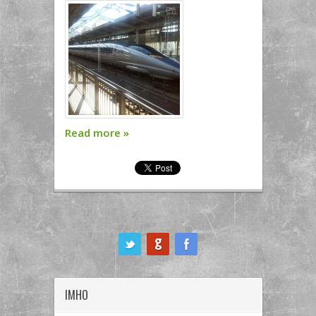
Read more
»
ook
IMHO