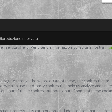
Riproduzione riservata.
twitter
googleplus
facebook
re i servizi offerti. Per ulteriori informazioni consulta la nostra
info
navigate through the website. Out of these, the cookies that ar
site. We also use third-party cookies that help us analyze and und
o opt-out of these cookies. But opting out of some of these cook
ction properly. This category only includes cookies that ensures 