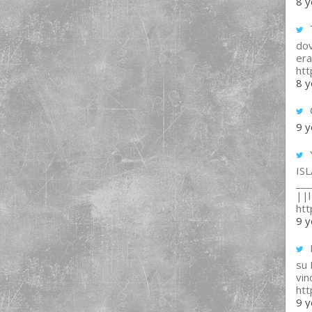
8 y
T
dov
era
ht
8 y
9 y
IS
___
||l 
ht
9 y
su
vin
ht
9 y