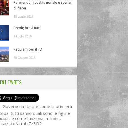
Referendum costituzionale e scenari
di fiaba
30 Luglio 2016
Brexit; bravi tutti.
2 Luglio 2016
Requiem per il PD
20 Giugno 2016
ENT TWEETS
l Governo in Italia è come la primiera
copa: tutti sanno quali sono le figure
ncipali e come funziona, ma ne…
ps://t.co/armLfZz3D2