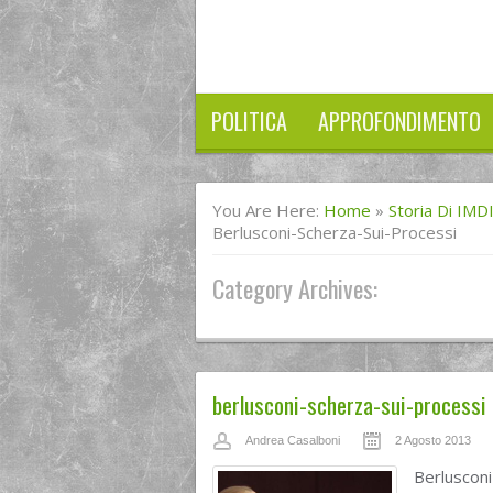
POLITICA
APPROFONDIMENTO
You Are Here:
Home
»
Storia Di IMD
Berlusconi-Scherza-Sui-Processi
Category Archives:
berlusconi-scherza-sui-processi
Andrea Casalboni
2 Agosto 2013
Berlusconi