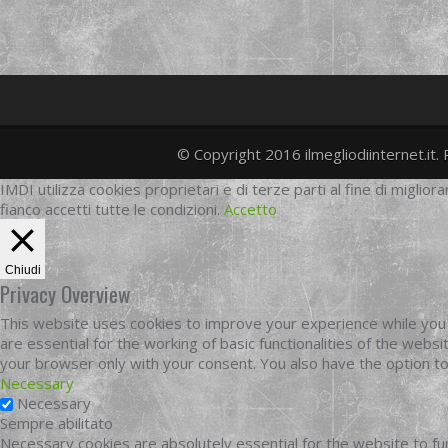
© Copyright 2016 ilmegliodiinternet.it. 
IMDI utilizza cookies proprietari e di terze parti al fine di migliora
fianco accetti tutte le condizioni.
Accetto
Chiudi
Privacy Overview
This website uses cookies to improve your experience while you 
are essential for the working of basic functionalities of the web
your browser only with your consent. You also have the option t
Necessary
Necessary
Sempre abilitato
Necessary cookies are absolutely essential for the website to fun