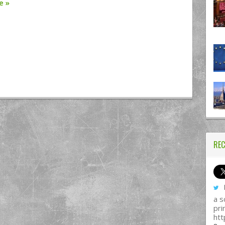
re
»
REC
I
a s
pri
htt