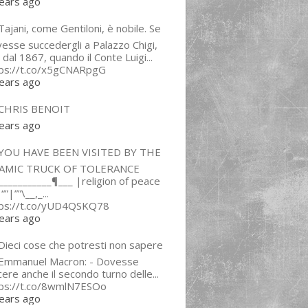
ears ago
ajani, come Gentiloni, è nobile. Se
esse succedergli a Palazzo Chigi,
 dal 1867, quando il Conte Luigi...
tps://t.co/x5gCNARpgG
ears ago
CHRIS BENOIT
ears ago
YOU HAVE BEEN VISITED BY THE
LAMIC TRUCK OF TOLERANCE
___________¶___ |religion of peace
“”|””\__,_...
tps://t.co/yUD4QSKQ78
ears ago
Dieci cose che potresti non sapere
 Emmanuel Macron: - Dovesse
cere anche il secondo turno delle...
tps://t.co/8wmlN7ESOo
ears ago