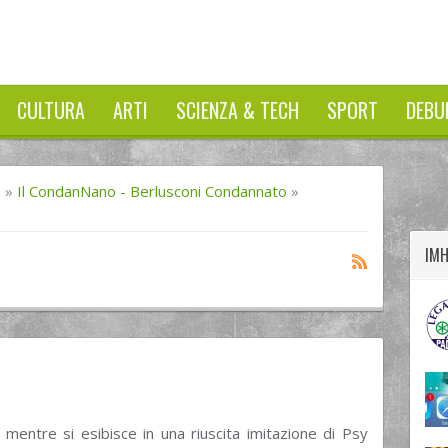
CULTURA
ARTI
SCIENZA & TECH
SPORT
DEBU
twitter
googleplus
facebook
I
»
Il CondanNano - Berlusconi Condannato
»
IM
 mentre si esibisce in una riuscita imitazione di Psy