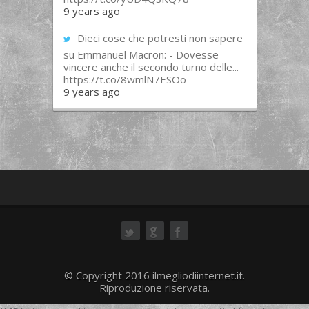
9 years ago
Dieci cose che potresti non sapere
su Emmanuel Macron: - Dovesse
vincere anche il secondo turno delle...
https://t.co/8wmlN7ESOo
9 years ago
ok
© Copyright 2016 ilmegliodiinternet.it.
Riproduzione riservata.