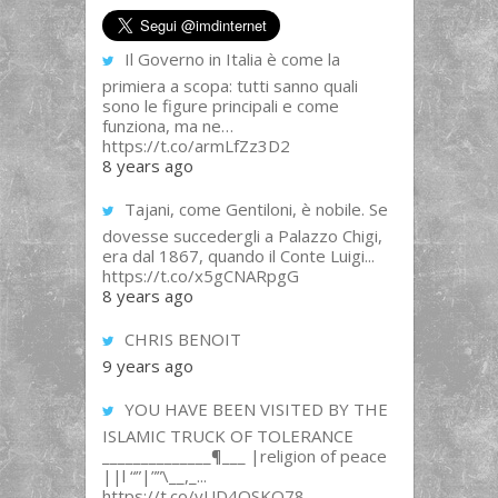
Il Governo in Italia è come la
primiera a scopa: tutti sanno quali
sono le figure principali e come
funziona, ma ne…
https://t.co/armLfZz3D2
8 years ago
Tajani, come Gentiloni, è nobile. Se
dovesse succedergli a Palazzo Chigi,
era dal 1867, quando il Conte Luigi...
https://t.co/x5gCNARpgG
8 years ago
CHRIS BENOIT
9 years ago
YOU HAVE BEEN VISITED BY THE
ISLAMIC TRUCK OF TOLERANCE
______________¶___ |religion of peace
||l “”|””\__,_...
https://t.co/yUD4QSKQ78