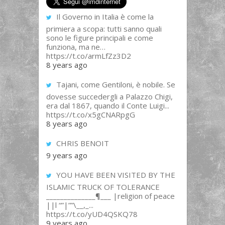
Il Governo in Italia è come la
primiera a scopa: tutti sanno quali
sono le figure principali e come
funziona, ma ne…
https://t.co/armLfZz3D2
8 years ago
Tajani, come Gentiloni, è nobile. Se
dovesse succedergli a Palazzo Chigi,
era dal 1867, quando il Conte Luigi...
https://t.co/x5gCNARpgG
8 years ago
CHRIS BENOIT
9 years ago
YOU HAVE BEEN VISITED BY THE
ISLAMIC TRUCK OF TOLERANCE
______________¶___ |religion of peace
||l “”|””\__,_...
https://t.co/yUD4QSKQ78
9 years ago