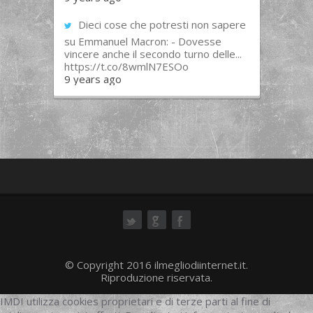
Dieci cose che potresti non sapere
su Emmanuel Macron: - Dovesse
vincere anche il secondo turno delle...
https://t.co/8wmlN7ESOo
9 years ago
ok
© Copyright 2016 ilmegliodiinternet.it.
Riproduzione riservata.
IMDI utilizza cookies proprietari e di terze parti al fine di