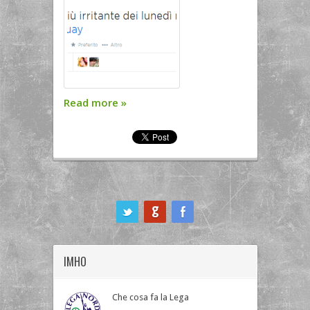
Read more
»
ook
IMHO
Che cosa fa la Lega