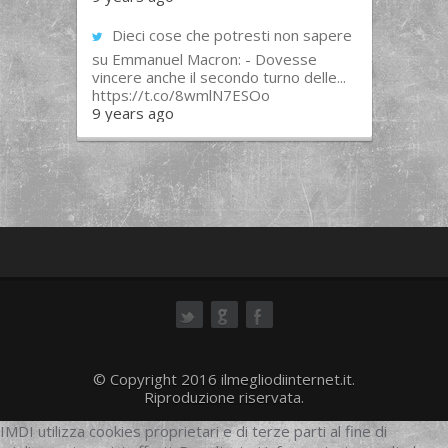
Dieci cose che potresti non sapere
su Emmanuel Macron: - Dovesse
vincere anche il secondo turno delle...
https://t.co/8wmlN7ESOo
9 years ago
ok
© Copyright 2016 ilmegliodiinternet.it.
Riproduzione riservata.
IMDI utilizza cookies proprietari e di terze parti al fine di