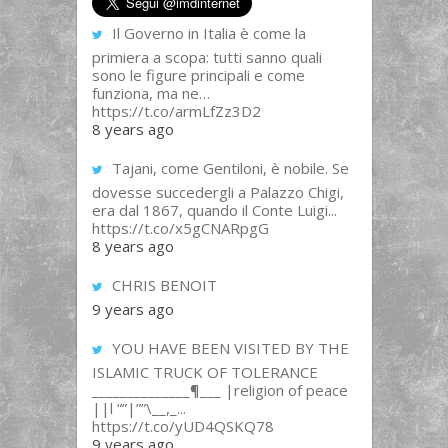
Il Governo in Italia è come la
primiera a scopa: tutti sanno quali
sono le figure principali e come
funziona, ma ne…
https://t.co/armLfZz3D2
8 years ago
Tajani, come Gentiloni, è nobile. Se
dovesse succedergli a Palazzo Chigi,
era dal 1867, quando il Conte Luigi...
https://t.co/x5gCNARpgG
8 years ago
CHRIS BENOIT
9 years ago
YOU HAVE BEEN VISITED BY THE
ISLAMIC TRUCK OF TOLERANCE
______________¶___ |religion of peace
||l “”|””\__,_...
https://t.co/yUD4QSKQ78
9 years ago