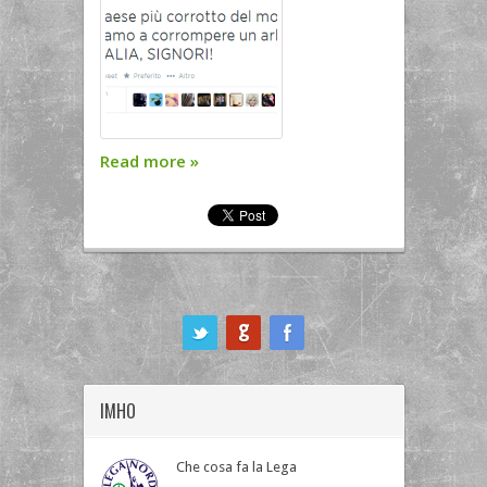
Read more
»
ook
IMHO
Che cosa fa la Lega