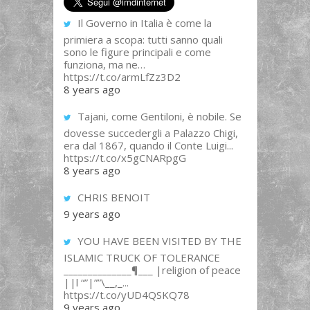
Il Governo in Italia è come la
primiera a scopa: tutti sanno quali
sono le figure principali e come
funziona, ma ne…
https://t.co/armLfZz3D2
8 years ago
Tajani, come Gentiloni, è nobile. Se
dovesse succedergli a Palazzo Chigi,
era dal 1867, quando il Conte Luigi...
https://t.co/x5gCNARpgG
8 years ago
CHRIS BENOIT
9 years ago
YOU HAVE BEEN VISITED BY THE
ISLAMIC TRUCK OF TOLERANCE
______________¶___ |religion of peace
||l “”|””\__,_...
https://t.co/yUD4QSKQ78
9 years ago