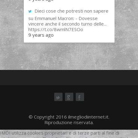
Dieci cose che potresti non sapere
su Emmanuel Macron: - Dovesse
vincere anche il secondo turno delle...
https://t.co/8wmlN7ESOo
9 years ago
ok
© Copyright 2016 ilmegliodiinternet.it.
Riproduzione riservata.
IMDI utilizza cookies proprietari e di terze parti al fine di