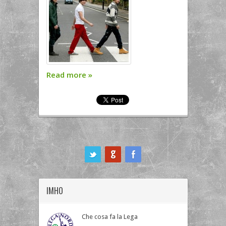
Read more
»
ook
IMHO
Che cosa fa la Lega