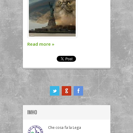
Read more
»
ook
IMHO
Che cosa fa la Lega