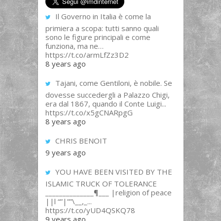
Il Governo in Italia è come la
primiera a scopa: tutti sanno quali
sono le figure principali e come
funziona, ma ne…
https://t.co/armLfZz3D2
8 years ago
Tajani, come Gentiloni, è nobile. Se
dovesse succedergli a Palazzo Chigi,
era dal 1867, quando il Conte Luigi...
https://t.co/x5gCNARpgG
8 years ago
CHRIS BENOIT
9 years ago
YOU HAVE BEEN VISITED BY THE
ISLAMIC TRUCK OF TOLERANCE
______________¶___ |religion of peace
||l “”|””\__,_...
https://t.co/yUD4QSKQ78
9 years ago