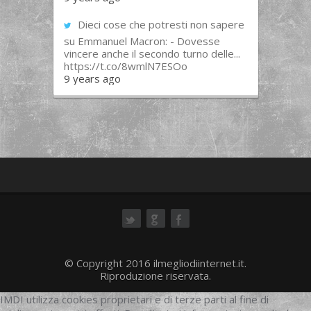
Dieci cose che potresti non sapere
su Emmanuel Macron: - Dovesse
vincere anche il secondo turno delle...
https://t.co/8wmlN7ESOo
9 years ago
ok
© Copyright 2016 ilmegliodiinternet.it.
Riproduzione riservata.
IMDI utilizza cookies proprietari e di terze parti al fine di