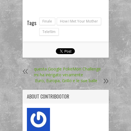
Finale
How I Met Your Mother
Tags
Telefilm
questa Google PokeMon Challenge
mi ha intrigato veramente
Euro, Europa, Grillo e le sue balle
ABOUT
CONTRIB00TOR