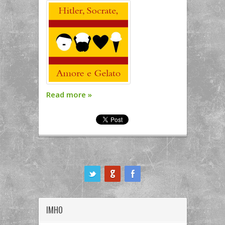
Read more
»
ook
IMHO