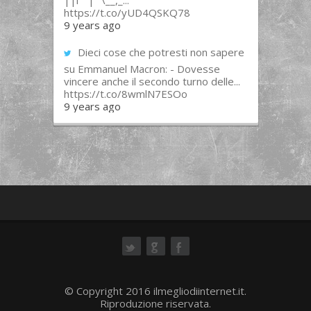
||l “”|””\__,_...
https://t.co/yUD4QSKQ78
9 years ago
Dieci cose che potresti non sapere
su Emmanuel Macron: - Dovesse
vincere anche il secondo turno delle...
https://t.co/8wmlN7ESOo
9 years ago
ok
© Copyright 2016 ilmegliodiinternet.it.
Riproduzione riservata.