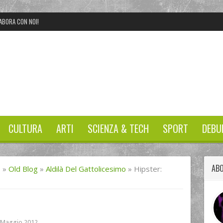
ABORA CON NOI!
CULTURA
ARTI
SCIENZA & TECH
SPORT
DEBU
ABO
I
»
Old Blog
»
Aldilà Del Gattolicesimo
»
Hipster:
 Maggio 2012