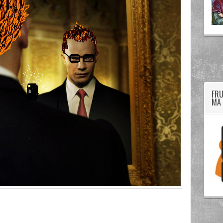
twitter
googleplus
facebook
FRU
MA 