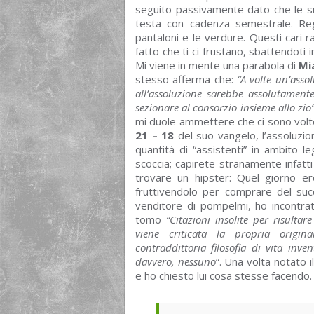
seguito passivamente dato che le sue
testa con cadenza semestrale. Reg
pantaloni e le verdure. Questi cari ra
fatto che ti ci frustano, sbattendoti 
Mi viene in mente una parabola di
Mi
stesso afferma che:
“A volte un’asso
all’assoluzione sarebbe assolutamente
sezionare al consorzio insieme allo zio”
mi duole ammettere che ci sono volte 
21 – 18
del suo vangelo, l’assoluzio
quantità di “assistenti” in ambito 
scoccia; capirete stranamente infatti
trovare un hipster: Quel giorno e
fruttivendolo per comprare del succo
venditore di pompelmi, ho incontra
tomo
“Citazioni insolite per risult
viene criticata la propria origin
contraddittoria filosofia di vita inv
davvero, nessuno
“. Una volta notato i
e ho chiesto lui cosa stesse facendo.