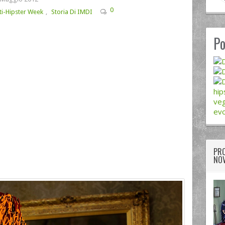
0
ti-Hipster Week
,
Storia Di IMDI
Po
hip
veg
evo
PRO
NOV