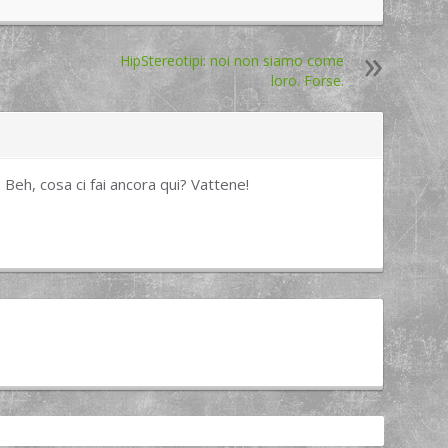
HipStereotipi: noi non siamo come
loro. Forse.
. Beh, cosa ci fai ancora qui? Vattene!