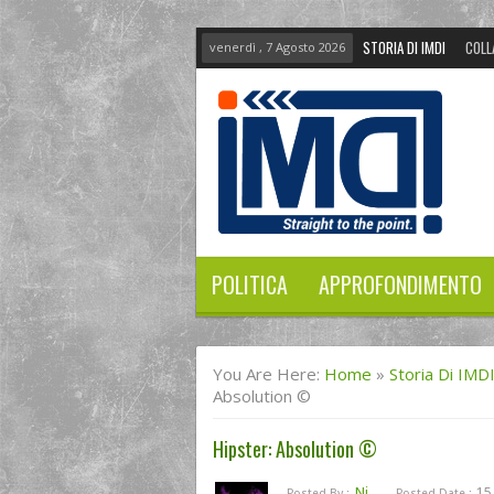
STORIA DI IMDI
COLL
venerdì , 7 Agosto 2026
POLITICA
APPROFONDIMENTO
You Are Here:
Home
»
Storia Di IMD
Absolution ©
Hipster: Absolution ©
Ni
15
Posted By :
Posted Date :