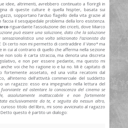
 idee, altrimenti, avrebbero continuato a fiorirgli in
ina di queste culture è quella hispter, basata sui
gazzi, sopportano l’arduo flagello della vita grazie al
in faccia il sesquipedale problema della loro esistenza.
arco
riguardante l’assoluzione dei criceti, dove Miarco
luzione può essere una soluzione, dato che la soluzione
 sensazionalistica una volta selezionato l’azionista da
.
Di certo non mi permetto di contraddire
Il Vano*
ma
in cui al contrario di quello che afferma nella sezione
ne non solo è carta straccia, ma denota una discreta
legislativo, e non per essere pedante, ma questo mi
 anche voi che ho ragione io e lui no. Mi è capitato di
ro fortemente assetato, ed una volta recatomi dal
, all’interno dell’attività commerciale del suddetto
to un ragazzo: esso era impegnato nella lettura del
are fuorviante ed ostentare la conoscenza del cinema se
ale, assolutamente inattaccabile e non fortemente
entata esclusivamente da te, e seguita da nessun altro,
l curioso titolo del libro, mi sono avvicinato al ragazzo
 Detto questo è partito un dialogo: