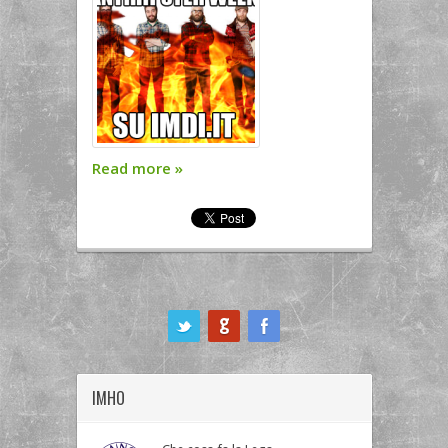
Read more
»
ook
IMHO