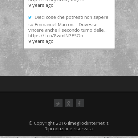
9 years ago
Dieci cose che potresti non sapere
su Emmanuel Macron: - Dovesse
vincere anche il secondo turno delle...
https://t.co/8wmlN7ESOo
9 years ago
ok
© Copyright 2016 ilmegliodiinternet.it.
Riproduzione riservata.