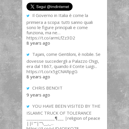
Il Governo in Italia è come la
primiera a scopa: tutti sanno quali
sono le figure principali e come
funziona, ma ne…
https://t.co/armLfZz3D2
8 years ago
Tajani, come Gentiloni, è nobile. Se
dovesse succedergli a Palazzo Chigi,
era dal 1867, quando il Conte Luigi...
https://t.co/x5gCNARpgG
8 years ago
CHRIS BENOIT
9 years ago
YOU HAVE BEEN VISITED BY THE
ISLAMIC TRUCK OF TOLERANCE
______________¶___ |religion of peace
||l “”|””\__,_...
https://t.co/yUD4QSKQ78