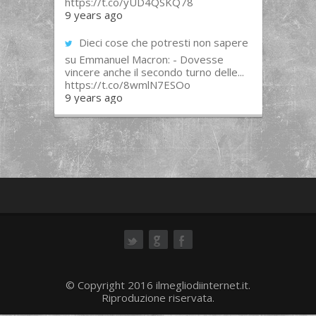
https://t.co/yUD4QSKQ78
9 years ago
Dieci cose che potresti non sapere
su Emmanuel Macron: - Dovesse
vincere anche il secondo turno delle...
https://t.co/8wmlN7ESOo
9 years ago
ok
© Copyright 2016 ilmegliodiinternet.it.
Riproduzione riservata.