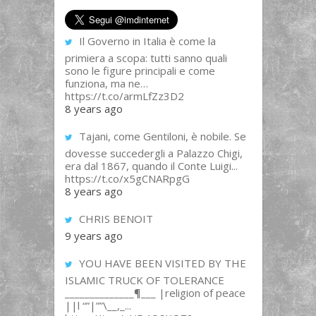
Il Governo in Italia è come la
primiera a scopa: tutti sanno quali
sono le figure principali e come
funziona, ma ne…
https://t.co/armLfZz3D2
8 years ago
Tajani, come Gentiloni, è nobile. Se
dovesse succedergli a Palazzo Chigi,
era dal 1867, quando il Conte Luigi...
https://t.co/x5gCNARpgG
8 years ago
CHRIS BENOIT
9 years ago
YOU HAVE BEEN VISITED BY THE
ISLAMIC TRUCK OF TOLERANCE
______________¶___ |religion of peace
||l “”|””\__,_...