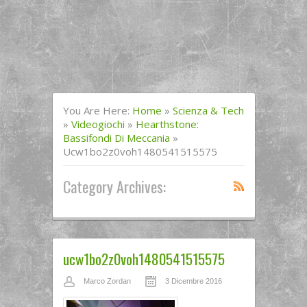
You Are Here:
Home
»
Scienza & Tech
»
Videogiochi
»
Hearthstone:
Bassifondi Di Meccania
»
Ucw1bo2z0voh1480541515575
Category Archives:
ucw1bo2z0voh1480541515575
Marco Zordan
3 Dicembre 2016