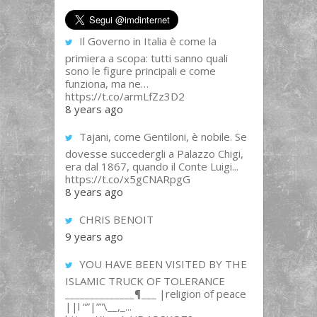
Il Governo in Italia è come la
primiera a scopa: tutti sanno quali
sono le figure principali e come
funziona, ma ne…
https://t.co/armLfZz3D2
8 years ago
Tajani, come Gentiloni, è nobile. Se
dovesse succedergli a Palazzo Chigi,
era dal 1867, quando il Conte Luigi...
https://t.co/x5gCNARpgG
8 years ago
CHRIS BENOIT
9 years ago
YOU HAVE BEEN VISITED BY THE
ISLAMIC TRUCK OF TOLERANCE
______________¶___ |religion of peace
||l “”|””\__,_...