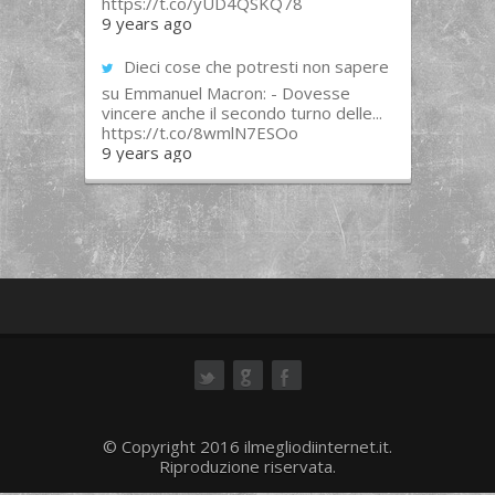
https://t.co/yUD4QSKQ78
9 years ago
Dieci cose che potresti non sapere
su Emmanuel Macron: - Dovesse
vincere anche il secondo turno delle...
https://t.co/8wmlN7ESOo
9 years ago
ok
© Copyright 2016 ilmegliodiinternet.it.
Riproduzione riservata.