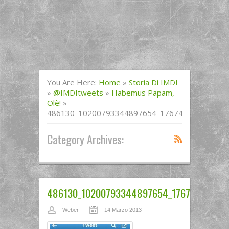
You Are Here:
Home
»
Storia Di IMDI
»
@IMDItweets
»
Habemus Papam,
Olè!
»
486130_10200793344897654_176749142_n
Category Archives:
486130_10200793344897654_176749142_n
Weber
14 Marzo 2013