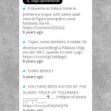
Il Governo in Italia è come la
primiera a scopa: tutti sanno quali
sono le figure principali e come
funziona, ma ne…
https://t.co/armLfZz3D2
8 years ago
Tajani, come Gentiloni, è nobile. Se
dovesse succedergli a Palazzo Chigi,
era dal 1867, quando il Conte Luigi...
https://t.co/x5gCNARpgG
8 years ago
CHRIS BENOIT
9 years ago
YOU HAVE BEEN VISITED BY THE
ISLAMIC TRUCK OF TOLERANCE
______________¶___ |religion of peace
||l “”|””\__,_...
https://t.co/yUD4QSKQ78
9 years ago