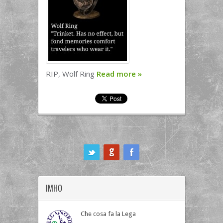
RIP, Wolf Ring
Read more
»
ook
IMHO
Che cosa fa la Lega