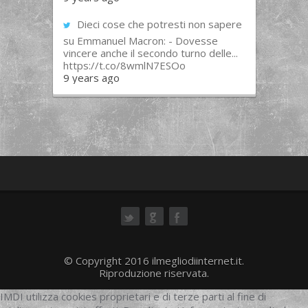
Dieci cose che potresti non sapere
su Emmanuel Macron: - Dovesse
vincere anche il secondo turno delle...
https://t.co/8wmlN7ESOo
9 years ago
ok
© Copyright 2016 ilmegliodiinternet.it.
Riproduzione riservata.
IMDI utilizza cookies proprietari e di terze parti al fine di