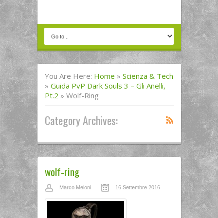
You Are Here:
Home
»
Scienza & Tech
»
Guida PvP Dark Souls 3 – Gli Anelli,
Pt.2
»
Wolf-Ring
Category Archives:
wolf-ring
Marco Meloni
16 Settembre 2016