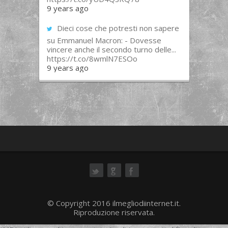
9 years ago
Dieci cose che potresti non sapere
su Emmanuel Macron: - Dovesse
vincere anche il secondo turno delle...
https://t.co/8wmlN7ESOo
9 years ago
ok
© Copyright 2016 ilmegliodiinternet.it.
Riproduzione riservata.