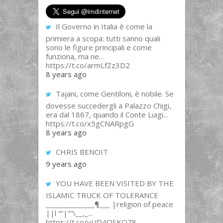
Il Governo in Italia è come la
primiera a scopa: tutti sanno quali
sono le figure principali e come
funziona, ma ne…
https://t.co/armLfZz3D2
8 years ago
Tajani, come Gentiloni, è nobile. Se
dovesse succedergli a Palazzo Chigi,
era dal 1867, quando il Conte Luigi...
https://t.co/x5gCNARpgG
8 years ago
CHRIS BENOIT
9 years ago
YOU HAVE BEEN VISITED BY THE
ISLAMIC TRUCK OF TOLERANCE
______________¶___ |religion of peace
||l “”|””\__,_...
https://t.co/yUD4QSKQ78