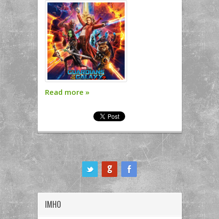
Read more
»
ook
IMHO