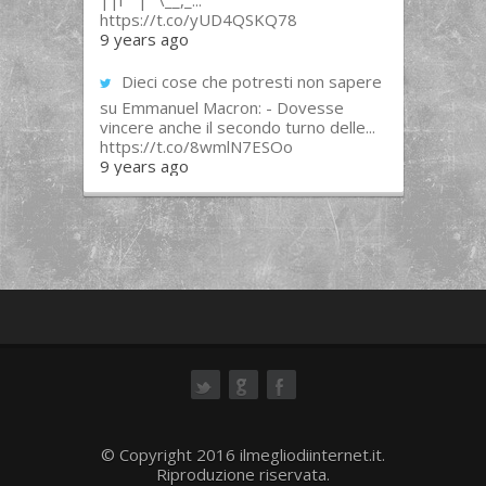
||l “”|””\__,_...
https://t.co/yUD4QSKQ78
9 years ago
Dieci cose che potresti non sapere
su Emmanuel Macron: - Dovesse
vincere anche il secondo turno delle...
https://t.co/8wmlN7ESOo
9 years ago
ok
© Copyright 2016 ilmegliodiinternet.it.
Riproduzione riservata.