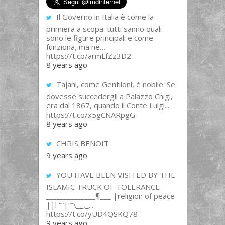
Il Governo in Italia è come la
primiera a scopa: tutti sanno quali
sono le figure principali e come
funziona, ma ne…
https://t.co/armLfZz3D2
8 years ago
Tajani, come Gentiloni, è nobile. Se
dovesse succedergli a Palazzo Chigi,
era dal 1867, quando il Conte Luigi...
https://t.co/x5gCNARpgG
8 years ago
CHRIS BENOIT
9 years ago
YOU HAVE BEEN VISITED BY THE
ISLAMIC TRUCK OF TOLERANCE
______________¶___ |religion of peace
||l “”|””\__,_...
https://t.co/yUD4QSKQ78
9 years ago