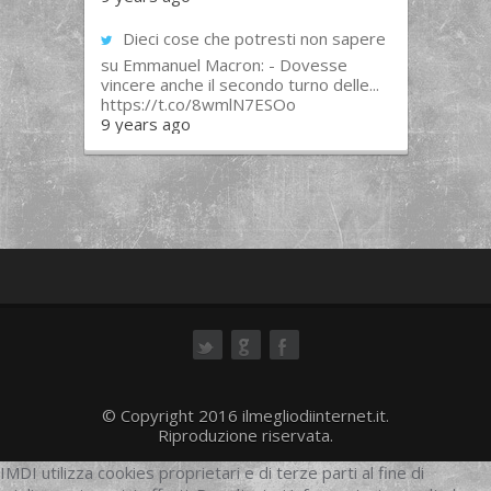
Dieci cose che potresti non sapere
su Emmanuel Macron: - Dovesse
vincere anche il secondo turno delle...
https://t.co/8wmlN7ESOo
9 years ago
ok
© Copyright 2016 ilmegliodiinternet.it.
Riproduzione riservata.
IMDI utilizza cookies proprietari e di terze parti al fine di