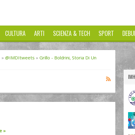
CULTURA
ARTI
SCIENZA & TECH
SPORT
DEBU
twitter
googleplus
facebook
I
»
@IMDItweets
»
Grillo - Boldrini, Storia Di Un
IM
re
»