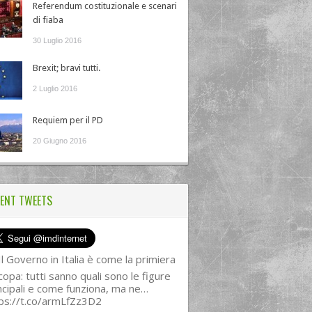
Referendum costituzionale e scenari
di fiaba
30 Luglio 2016
Brexit; bravi tutti.
2 Luglio 2016
Requiem per il PD
20 Giugno 2016
ENT TWEETS
l Governo in Italia è come la primiera
copa: tutti sanno quali sono le figure
ncipali e come funziona, ma ne…
ps://t.co/armLfZz3D2