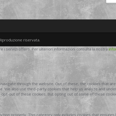
Riproduzione riservata.
twitter
googleplus
facebook
re i servizi offerti. Per ulteriori informazioni consulta la nostra
info
navigate through the website. Out of these, the cookies that ar
site. We also use third-party cookies that help us analyze and und
o opt-out of these cookies. But opting out of some of these cook
ction properly. This category only includes cookies that ensures 