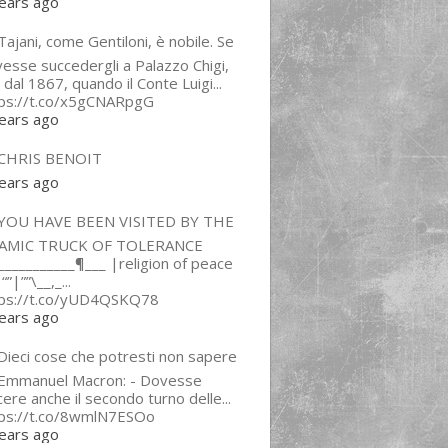
ears ago
ajani, come Gentiloni, è nobile. Se
esse succedergli a Palazzo Chigi,
 dal 1867, quando il Conte Luigi...
tps://t.co/x5gCNARpgG
ears ago
CHRIS BENOIT
ears ago
YOU HAVE BEEN VISITED BY THE
LAMIC TRUCK OF TOLERANCE
___________¶___ |religion of peace
“”|””\__,_...
tps://t.co/yUD4QSKQ78
ears ago
Dieci cose che potresti non sapere
 Emmanuel Macron: - Dovesse
cere anche il secondo turno delle...
tps://t.co/8wmlN7ESOo
ears ago