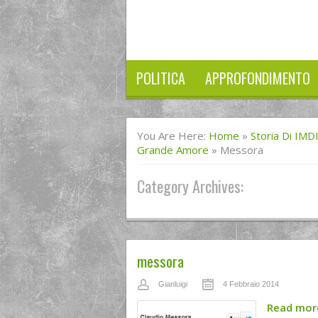
POLITICA
APPROFONDIMENTO
You Are Here:
Home
»
Storia Di IMD
Grande Amore
»
Messora
Category Archives:
messora
Gianluigi
4 Febbraio 2014
Read mo