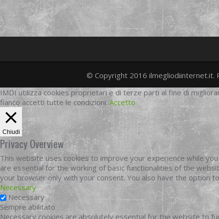
© Copyright 2016 ilmegliodiinternet.it. 
IMDI utilizza cookies proprietari e di terze parti al fine di migliora
fianco accetti tutte le condizioni.
Accetto
Chiudi
Privacy Overview
This website uses cookies to improve your experience while you 
are essential for the working of basic functionalities of the web
your browser only with your consent. You also have the option t
Necessary
Necessary
Sempre abilitato
Necessary cookies are absolutely essential for the website to fun