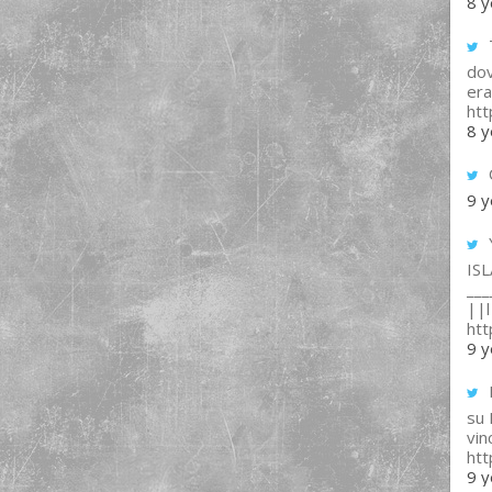
8 y
T
dov
era
ht
8 y
9 y
IS
___
||l 
ht
9 y
su
vin
ht
9 y