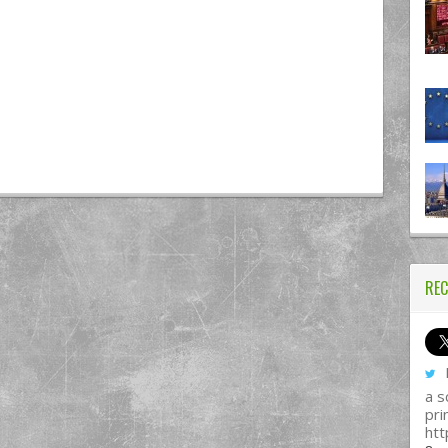
REC
I
a s
pri
htt