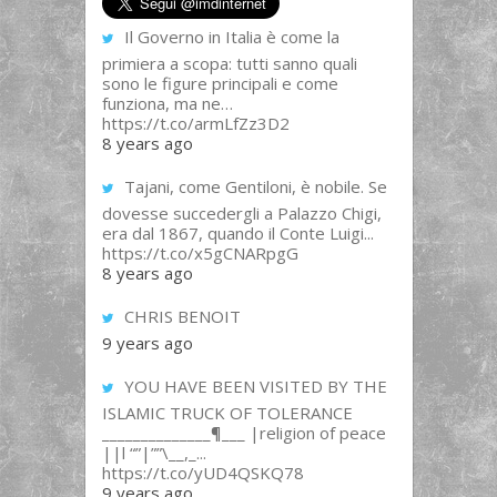
Il Governo in Italia è come la
primiera a scopa: tutti sanno quali
sono le figure principali e come
funziona, ma ne…
https://t.co/armLfZz3D2
8 years ago
Tajani, come Gentiloni, è nobile. Se
dovesse succedergli a Palazzo Chigi,
era dal 1867, quando il Conte Luigi...
https://t.co/x5gCNARpgG
8 years ago
CHRIS BENOIT
9 years ago
YOU HAVE BEEN VISITED BY THE
ISLAMIC TRUCK OF TOLERANCE
______________¶___ |religion of peace
||l “”|””\__,_...
https://t.co/yUD4QSKQ78
9 years ago