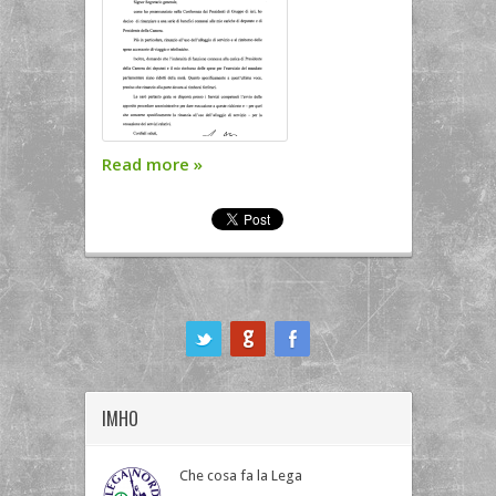
Read more
»
ook
IMHO
Che cosa fa la Lega