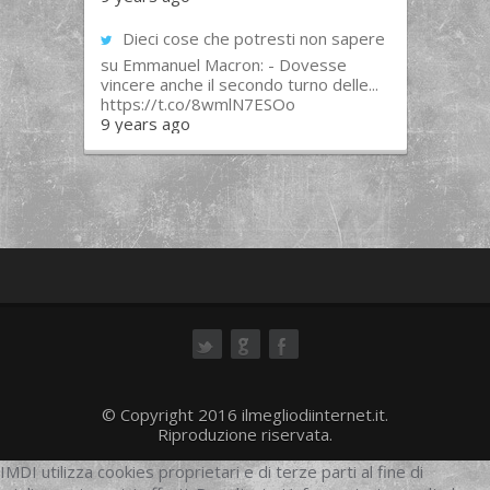
Dieci cose che potresti non sapere
su Emmanuel Macron: - Dovesse
vincere anche il secondo turno delle...
https://t.co/8wmlN7ESOo
9 years ago
ok
© Copyright 2016 ilmegliodiinternet.it.
Riproduzione riservata.
IMDI utilizza cookies proprietari e di terze parti al fine di