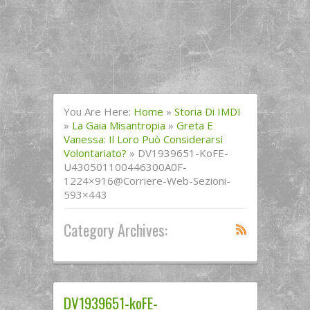
You Are Here:
Home
»
Storia Di IMDI
»
La Gaia Misantropia
»
Greta E
Vanessa: Il Loro Può Considerarsi
Volontariato?
»
DV1939651-KoFE-
U430501100446300A0F-
1224×916@Corriere-Web-Sezioni-
593×443
Category Archives:
DV1939651-koFE-