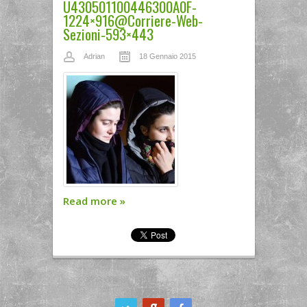
U430501100446300A0F-
1224×916@Corriere-Web-
Sezioni-593×443
Adrian
18 Gennaio 2015
Read more
»
ook