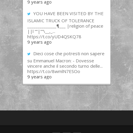
9 years ago
YOU HAVE BEEN VISITED BY THE
ISLAMIC TRUCK OF TOLERANCE
______________¶___ |religion of peace
||l “”|””\__,_...
https://t.co/yUD4QSKQ78
9 years ago
Dieci cose che potresti non sapere
su Emmanuel Macron: - Dovesse
vincere anche il secondo turno delle...
https://t.co/8wmlN7ESOo
9 years ago