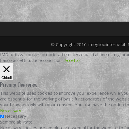
© Copyright 2016 ilmegliodiinternet.it. 
IMDI utilizza cookies proprietari e di terze parti al fine di migliora
fianco accetti tutte le condizioni.
Accetto
Chiudi
Privacy Overview
This website uses cookies to improve your experience while you 
are essential for the working of basic functionalities of the web
your browser only with your consent. You also have the option t
Necessary
Necessary
Sempre abilitato
Necessary cookies are absolutely essential for the website to fun