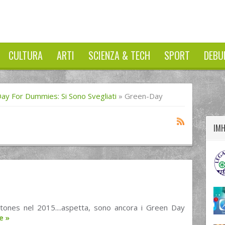
CULTURA
ARTI
SCIENZA & TECH
SPORT
DEBU
twitter
googleplus
facebook
ay For Dummies: Si Sono Svegliati
»
Green-Day
IM
 Stones nel 2015....aspetta, sono ancora i Green Day
re
»