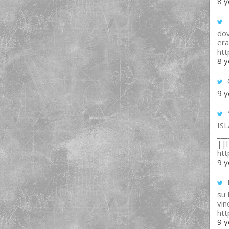
8 y
T
dov
era
ht
8 y
9 y
IS
___
||l 
ht
9 y
su
vin
ht
9 y