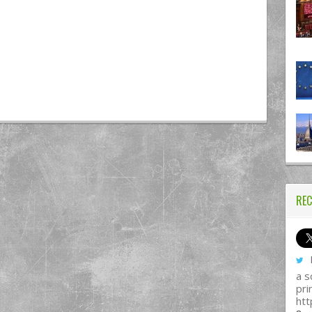
REC
I
a s
pri
htt