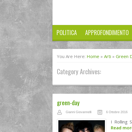
POLITICA
APPROFONDIMENTO
You Are Here:
Home
»
Arti
»
Green D
Category Archives:
green-day
Gianni Giovannelli
6 Ottobre 2016
I Rolling
Read mo