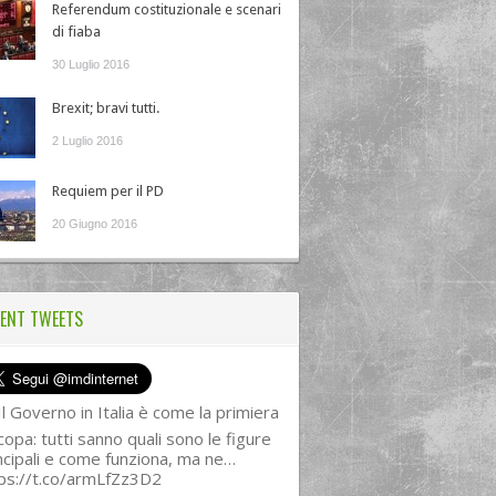
Referendum costituzionale e scenari
di fiaba
30 Luglio 2016
Brexit; bravi tutti.
2 Luglio 2016
Requiem per il PD
20 Giugno 2016
ENT TWEETS
l Governo in Italia è come la primiera
copa: tutti sanno quali sono le figure
ncipali e come funziona, ma ne…
ps://t.co/armLfZz3D2