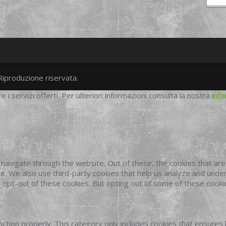
Riproduzione riservata.
twitter
googleplus
facebook
re i servizi offerti. Per ulteriori informazioni consulta la nostra
info
navigate through the website. Out of these, the cookies that ar
site. We also use third-party cookies that help us analyze and und
o opt-out of these cookies. But opting out of some of these cook
ction properly. This category only includes cookies that ensures 