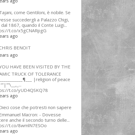
ears ago
ajani, come Gentiloni, è nobile. Se
esse succedergli a Palazzo Chigi,
 dal 1867, quando il Conte Luigi...
tps://t.co/x5gCNARpgG
ears ago
CHRIS BENOIT
ears ago
YOU HAVE BEEN VISITED BY THE
LAMIC TRUCK OF TOLERANCE
___________¶___ |religion of peace
“”|””\__,_...
tps://t.co/yUD4QSKQ78
ears ago
Dieci cose che potresti non sapere
 Emmanuel Macron: - Dovesse
cere anche il secondo turno delle...
tps://t.co/8wmlN7ESOo
ears ago