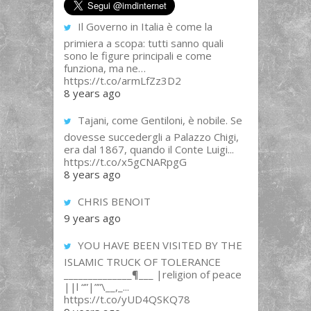
Il Governo in Italia è come la
primiera a scopa: tutti sanno quali
sono le figure principali e come
funziona, ma ne…
https://t.co/armLfZz3D2
8 years ago
Tajani, come Gentiloni, è nobile. Se
dovesse succedergli a Palazzo Chigi,
era dal 1867, quando il Conte Luigi...
https://t.co/x5gCNARpgG
8 years ago
CHRIS BENOIT
9 years ago
YOU HAVE BEEN VISITED BY THE
ISLAMIC TRUCK OF TOLERANCE
______________¶___ |religion of peace
||l “”|””\__,_...
https://t.co/yUD4QSKQ78