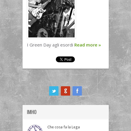
I Green Day agli esordi
Read more
»
ook
IMHO
Che cosa fa la Lega