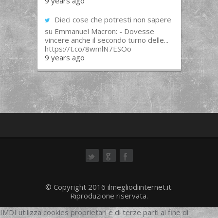
9 years ago
Dieci cose che potresti non sapere
su Emmanuel Macron: - Dovesse
vincere anche il secondo turno delle...
https://t.co/8wmlN7ESOo
9 years ago
ok
© Copyright 2016 ilmegliodiinternet.it.
Riproduzione riservata.
IMDI utilizza cookies proprietari e di terze parti al fine di