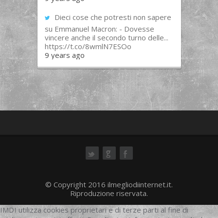
Dieci cose che potresti non sapere
su Emmanuel Macron: - Dovesse
vincere anche il secondo turno delle...
https://t.co/8wmlN7ESOo
9 years ago
ok
© Copyright 2016 ilmegliodiinternet.it.
Riproduzione riservata.
IMDI utilizza cookies proprietari e di terze parti al fine di