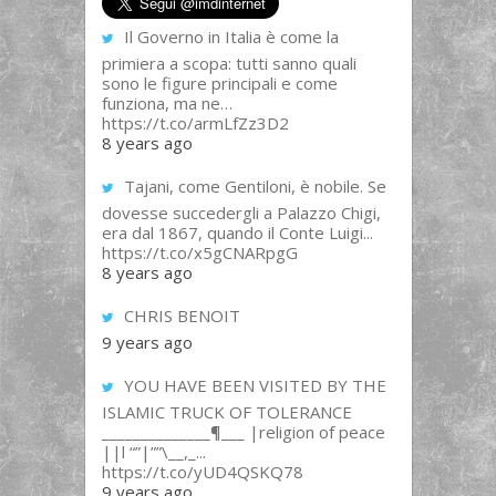
Il Governo in Italia è come la
primiera a scopa: tutti sanno quali
sono le figure principali e come
funziona, ma ne…
https://t.co/armLfZz3D2
8 years ago
Tajani, come Gentiloni, è nobile. Se
dovesse succedergli a Palazzo Chigi,
era dal 1867, quando il Conte Luigi...
https://t.co/x5gCNARpgG
8 years ago
CHRIS BENOIT
9 years ago
YOU HAVE BEEN VISITED BY THE
ISLAMIC TRUCK OF TOLERANCE
______________¶___ |religion of peace
||l “”|””\__,_...
https://t.co/yUD4QSKQ78
9 years ago