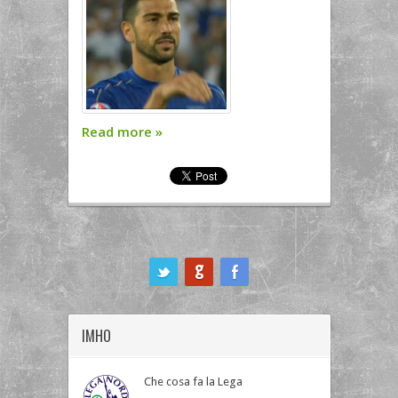
Read more
»
ook
IMHO
Che cosa fa la Lega