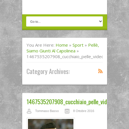
You Are Here:
Home
»
Sport
»
Pellè,
Siamo Giunti Al Capolinea
»
1467535207908_cucchiaio_pelle_videostill_1
Category Archives:
1467535207908_cucchiaio_pelle_videostill_1
Tommaso Basso
8 Ottobre 2016