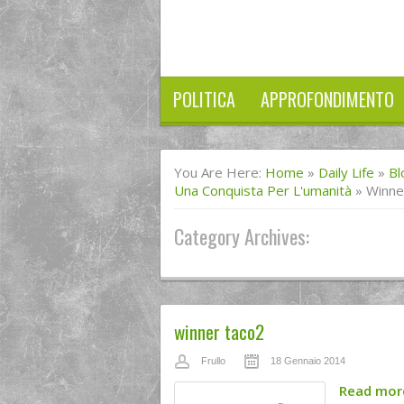
POLITICA
APPROFONDIMENTO
You Are Here:
Home
»
Daily Life
»
Bl
Una Conquista Per L'umanità
»
Winne
Category Archives:
winner taco2
Frullo
18 Gennaio 2014
Read mo