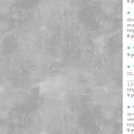
8 y
T
dov
era
ht
8 y
9 y
IS
___
||l 
ht
9 y
su
vin
ht
9 y