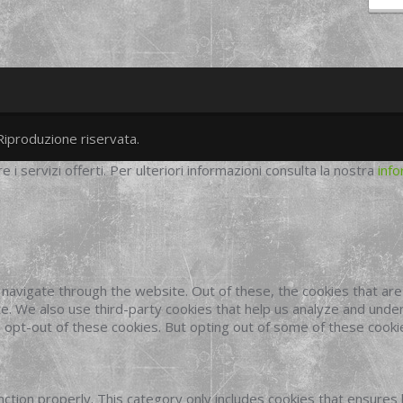
Riproduzione riservata.
twitter
googleplus
facebook
re i servizi offerti. Per ulteriori informazioni consulta la nostra
info
navigate through the website. Out of these, the cookies that ar
site. We also use third-party cookies that help us analyze and und
o opt-out of these cookies. But opting out of some of these cook
ction properly. This category only includes cookies that ensures 