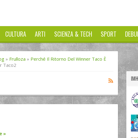
CULTURA
ARTI
SCIENZA & TECH
SPORT
DEBU
twitter
googleplus
facebook
og
»
Frulloza
»
Perché Il Ritorno Del Winner Taco È
r Taco2
IM
re
»