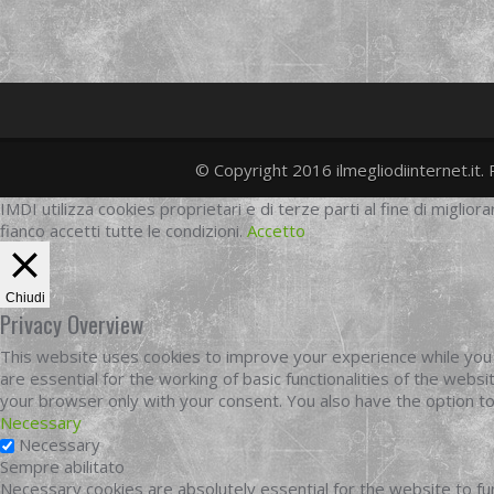
© Copyright 2016 ilmegliodiinternet.it. 
IMDI utilizza cookies proprietari e di terze parti al fine di migliora
fianco accetti tutte le condizioni.
Accetto
Chiudi
Privacy Overview
This website uses cookies to improve your experience while you 
are essential for the working of basic functionalities of the web
your browser only with your consent. You also have the option t
Necessary
Necessary
Sempre abilitato
Necessary cookies are absolutely essential for the website to fun