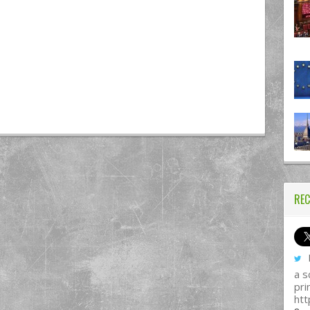
REC
I
a s
pri
htt