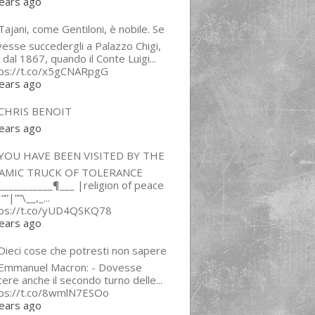
ears ago
ajani, come Gentiloni, è nobile. Se
esse succedergli a Palazzo Chigi,
 dal 1867, quando il Conte Luigi...
tps://t.co/x5gCNARpgG
ears ago
CHRIS BENOIT
ears ago
YOU HAVE BEEN VISITED BY THE
LAMIC TRUCK OF TOLERANCE
___________¶___ |religion of peace
“”|””\__,_...
tps://t.co/yUD4QSKQ78
ears ago
Dieci cose che potresti non sapere
 Emmanuel Macron: - Dovesse
cere anche il secondo turno delle...
tps://t.co/8wmlN7ESOo
ears ago