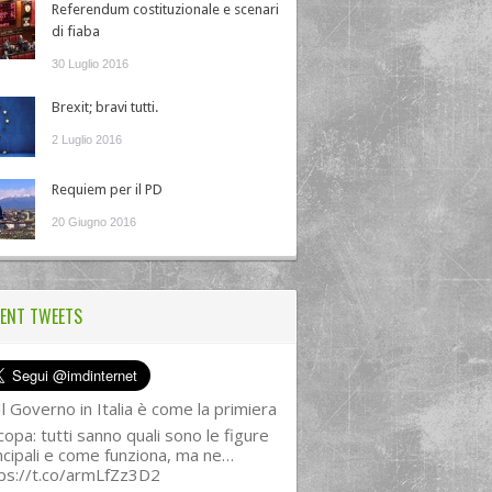
Referendum costituzionale e scenari
di fiaba
30 Luglio 2016
Brexit; bravi tutti.
2 Luglio 2016
Requiem per il PD
20 Giugno 2016
ENT TWEETS
l Governo in Italia è come la primiera
copa: tutti sanno quali sono le figure
ncipali e come funziona, ma ne…
ps://t.co/armLfZz3D2