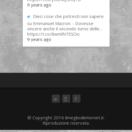
9 years ago
Dieci cose che potresti non sapere
su Emmanuel Macron: - Dovesse
vincere anche il secondo turno delle...
https://t.co/8wmlN7ESOo
9 years ago
ok
© Copyright 2016 ilmegliodiinternet.it.
Riproduzione riservata.