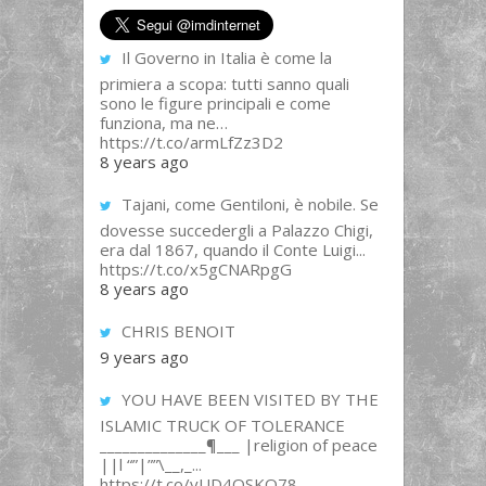
Il Governo in Italia è come la
primiera a scopa: tutti sanno quali
sono le figure principali e come
funziona, ma ne…
https://t.co/armLfZz3D2
8 years ago
Tajani, come Gentiloni, è nobile. Se
dovesse succedergli a Palazzo Chigi,
era dal 1867, quando il Conte Luigi...
https://t.co/x5gCNARpgG
8 years ago
CHRIS BENOIT
9 years ago
YOU HAVE BEEN VISITED BY THE
ISLAMIC TRUCK OF TOLERANCE
______________¶___ |religion of peace
||l “”|””\__,_...
https://t.co/yUD4QSKQ78