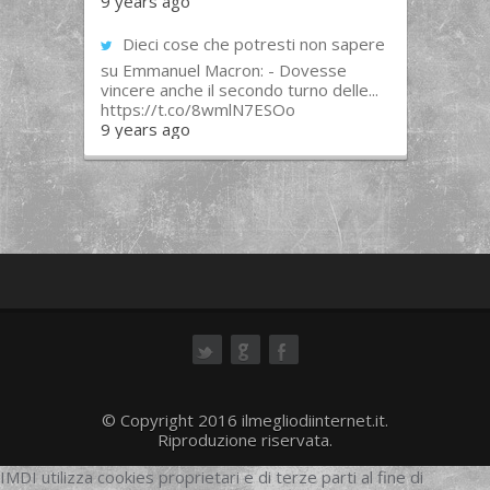
9 years ago
Dieci cose che potresti non sapere
su Emmanuel Macron: - Dovesse
vincere anche il secondo turno delle...
https://t.co/8wmlN7ESOo
9 years ago
ok
© Copyright 2016 ilmegliodiinternet.it.
Riproduzione riservata.
IMDI utilizza cookies proprietari e di terze parti al fine di