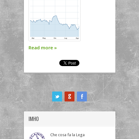
Read more
»
ook
IMHO
Che cosa fa la Lega