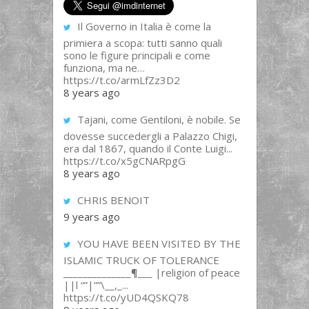
Il Governo in Italia è come la
primiera a scopa: tutti sanno quali
sono le figure principali e come
funziona, ma ne…
https://t.co/armLfZz3D2
8 years ago
Tajani, come Gentiloni, è nobile. Se
dovesse succedergli a Palazzo Chigi,
era dal 1867, quando il Conte Luigi...
https://t.co/x5gCNARpgG
8 years ago
CHRIS BENOIT
9 years ago
YOU HAVE BEEN VISITED BY THE
ISLAMIC TRUCK OF TOLERANCE
______________¶___ |religion of peace
||l “”|””\__,_...
https://t.co/yUD4QSKQ78