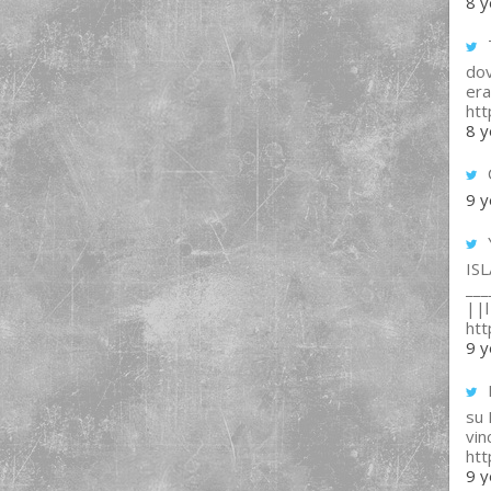
8 y
T
dov
era
ht
8 y
9 y
IS
___
||l 
ht
9 y
su
vin
ht
9 y