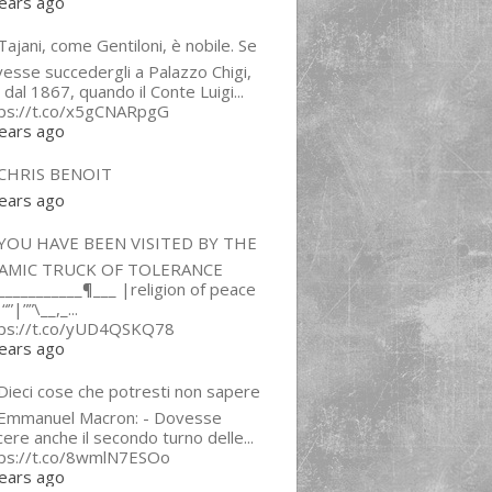
ears ago
ajani, come Gentiloni, è nobile. Se
esse succedergli a Palazzo Chigi,
 dal 1867, quando il Conte Luigi...
tps://t.co/x5gCNARpgG
ears ago
CHRIS BENOIT
ears ago
YOU HAVE BEEN VISITED BY THE
LAMIC TRUCK OF TOLERANCE
___________¶___ |religion of peace
“”|””\__,_...
tps://t.co/yUD4QSKQ78
ears ago
Dieci cose che potresti non sapere
 Emmanuel Macron: - Dovesse
cere anche il secondo turno delle...
tps://t.co/8wmlN7ESOo
ears ago