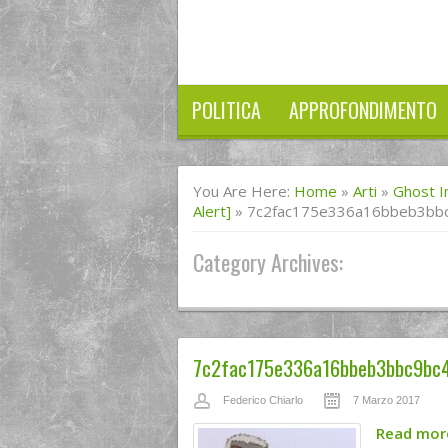
POLITICA
APPROFONDIMENTO
You Are Here:
Home
»
Arti
»
Ghost I
Alert]
»
7c2fac175e336a16bbeb3bb
Category Archives:
7c2fac175e336a16bbeb3bbc9bc
Federico Chiarlo
7 Marzo 2017
Read mo