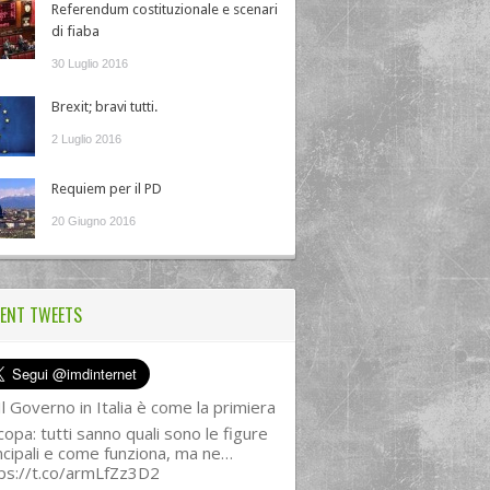
Referendum costituzionale e scenari
di fiaba
30 Luglio 2016
Brexit; bravi tutti.
2 Luglio 2016
Requiem per il PD
20 Giugno 2016
ENT TWEETS
l Governo in Italia è come la primiera
copa: tutti sanno quali sono le figure
ncipali e come funziona, ma ne…
ps://t.co/armLfZz3D2