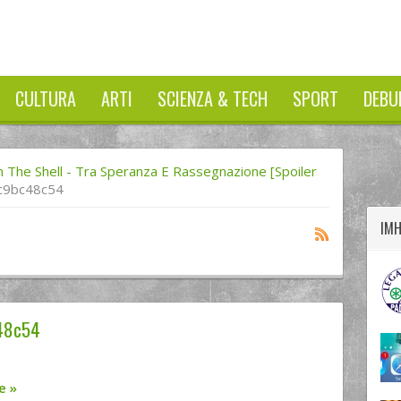
CULTURA
ARTI
SCIENZA & TECH
SPORT
DEBU
twitter
googleplus
facebook
n The Shell - Tra Speranza E Rassegnazione [Spoiler
c9bc48c54
IM
48c54
re
»