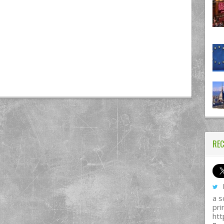
REC
I
a s
pri
htt