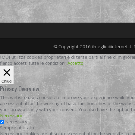
© Copyright 2016 ilmegliodiinternet.it. 
IMDI utilizza cookies proprietari e di terze parti al fine di migliora
fianco accetti tutte le condizioni.
Accetto
Chiudi
Privacy Overview
This website uses cookies to improve your experience while you 
are essential for the working of basic functionalities of the web
your browser only with your consent. You also have the option t
Necessary
Necessary
Sempre abilitato
Necessary cookies are absolutely essential for the website to fun