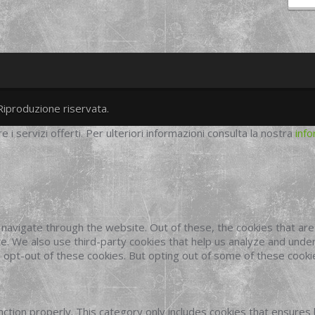
Riproduzione riservata.
twitter
googleplus
facebook
re i servizi offerti. Per ulteriori informazioni consulta la nostra
info
navigate through the website. Out of these, the cookies that ar
site. We also use third-party cookies that help us analyze and und
o opt-out of these cookies. But opting out of some of these cook
ction properly. This category only includes cookies that ensures 