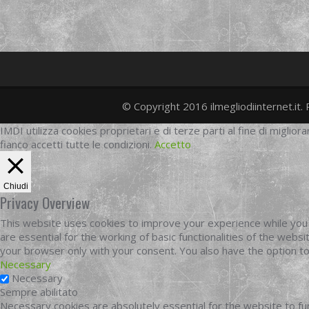
© Copyright 2016 ilmegliodiinternet.it. 
IMDI utilizza cookies proprietari e di terze parti al fine di migliora
fianco accetti tutte le condizioni.
Accetto
Chiudi
Privacy Overview
This website uses cookies to improve your experience while you 
are essential for the working of basic functionalities of the web
your browser only with your consent. You also have the option t
Necessary
Necessary
Sempre abilitato
Necessary cookies are absolutely essential for the website to fun