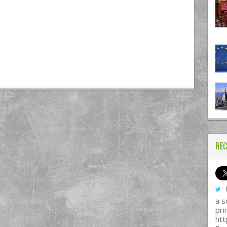
REC
I
a s
pri
htt