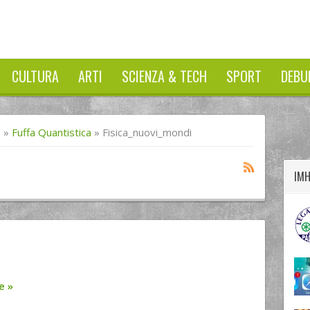
CULTURA
ARTI
SCIENZA & TECH
SPORT
DEBU
twitter
googleplus
facebook
I
»
Fuffa Quantistica
»
Fisica_nuovi_mondi
IM
re
»