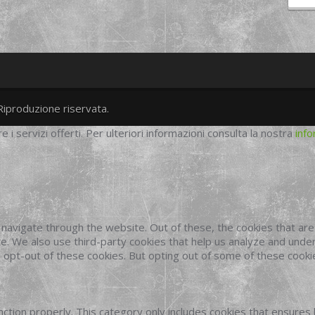
Riproduzione riservata.
twitter
googleplus
facebook
re i servizi offerti. Per ulteriori informazioni consulta la nostra
info
navigate through the website. Out of these, the cookies that ar
site. We also use third-party cookies that help us analyze and und
o opt-out of these cookies. But opting out of some of these cook
ction properly. This category only includes cookies that ensures 