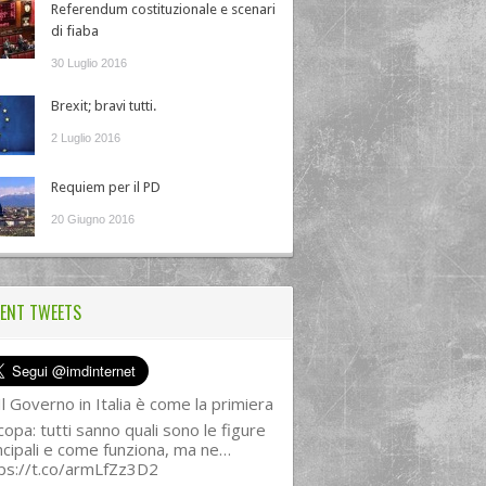
Referendum costituzionale e scenari
di fiaba
30 Luglio 2016
Brexit; bravi tutti.
2 Luglio 2016
Requiem per il PD
20 Giugno 2016
ENT TWEETS
l Governo in Italia è come la primiera
copa: tutti sanno quali sono le figure
ncipali e come funziona, ma ne…
ps://t.co/armLfZz3D2