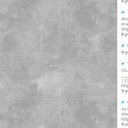
8 y
T
dov
era
ht
8 y
9 y
IS
___
||l 
ht
9 y
su
vin
ht
9 y