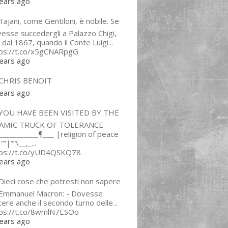
ears ago
ajani, come Gentiloni, è nobile. Se
esse succedergli a Palazzo Chigi,
 dal 1867, quando il Conte Luigi...
tps://t.co/x5gCNARpgG
ears ago
CHRIS BENOIT
ears ago
YOU HAVE BEEN VISITED BY THE
LAMIC TRUCK OF TOLERANCE
___________¶___ |religion of peace
“”|””\__,_...
tps://t.co/yUD4QSKQ78
ears ago
Dieci cose che potresti non sapere
 Emmanuel Macron: - Dovesse
cere anche il secondo turno delle...
tps://t.co/8wmlN7ESOo
ears ago