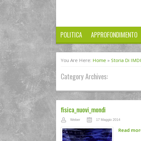
POLITICA
APPROFONDIMENTO
You Are Here:
Home
»
Storia Di IMD
Category Archives:
fisica_nuovi_mondi
Weber
17 Maggio 2014
Read mo