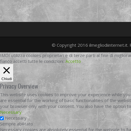
© Copyright 2016 ilmegliodiinternet.it. 
IMDI utilizza cookies proprietari e di terze parti al fine di migliora
fianco accetti tutte le condizioni.
Accetto
Chiudi
Privacy Overview
This website uses cookies to improve your experience while you 
are essential for the working of basic functionalities of the web
your browser only with your consent. You also have the option t
Necessary
Necessary
Sempre abilitato
Necessary cookies are absolutely essential for the website to fun