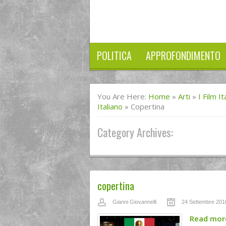
POLITICA
APPROFONDIMENTO
You Are Here:
Home
»
Arti
»
I Film I
Italiano
»
Copertina
Category Archives:
copertina
Gianni Giovannelli
24 Settembre 201
Read mo