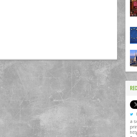
REC
I
a s
pri
htt