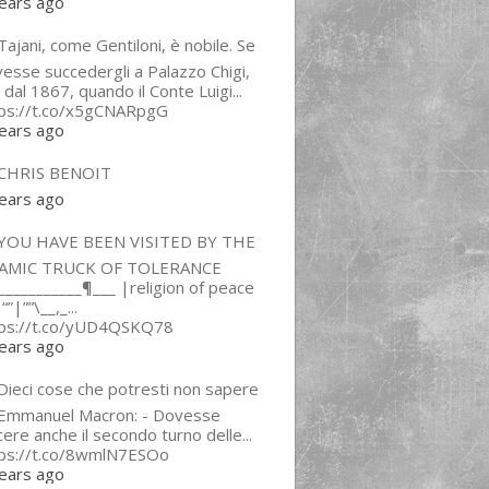
ears ago
ajani, come Gentiloni, è nobile. Se
esse succedergli a Palazzo Chigi,
 dal 1867, quando il Conte Luigi...
tps://t.co/x5gCNARpgG
ears ago
CHRIS BENOIT
ears ago
YOU HAVE BEEN VISITED BY THE
LAMIC TRUCK OF TOLERANCE
___________¶___ |religion of peace
“”|””\__,_...
tps://t.co/yUD4QSKQ78
ears ago
Dieci cose che potresti non sapere
 Emmanuel Macron: - Dovesse
cere anche il secondo turno delle...
tps://t.co/8wmlN7ESOo
ears ago