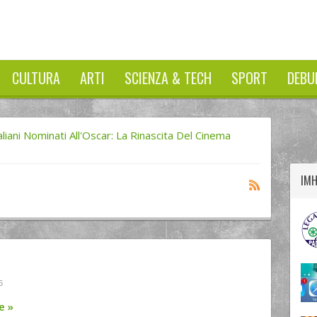
CULTURA
ARTI
SCIENZA & TECH
SPORT
DEBU
twitter
googleplus
facebook
taliani Nominati All'Oscar: La Rinascita Del Cinema
IM
6
re
»