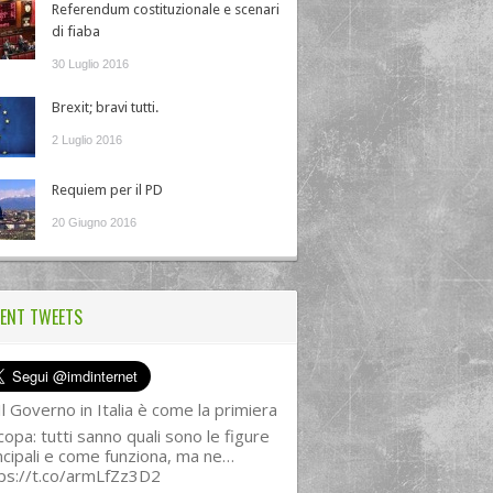
Referendum costituzionale e scenari
di fiaba
30 Luglio 2016
Brexit; bravi tutti.
2 Luglio 2016
Requiem per il PD
20 Giugno 2016
ENT TWEETS
l Governo in Italia è come la primiera
copa: tutti sanno quali sono le figure
ncipali e come funziona, ma ne…
ps://t.co/armLfZz3D2