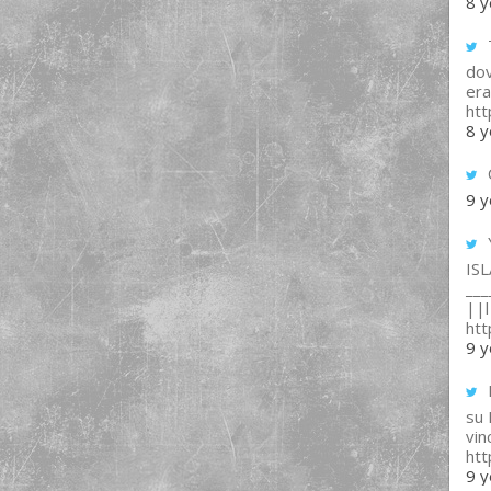
8 y
T
dov
era
ht
8 y
9 y
IS
___
||l 
ht
9 y
su
vin
ht
9 y