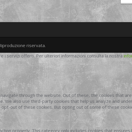
Riproduzione riservata.
twitter
googleplus
facebook
re i servizi offerti. Per ulteriori informazioni consulta la nostra
info
navigate through the website. Out of these, the cookies that ar
site. We also use third-party cookies that help us analyze and und
o opt-out of these cookies. But opting out of some of these cook
ction properly. This category only includes cookies that ensures 