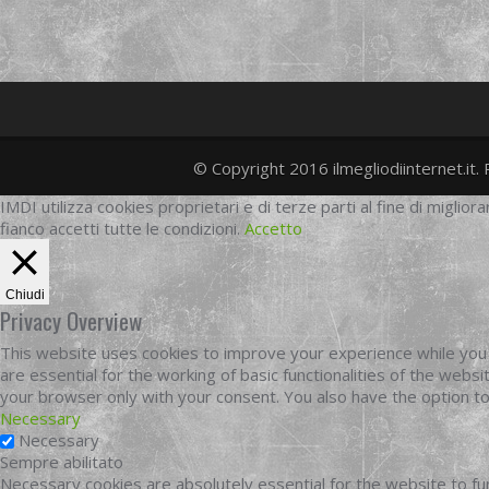
© Copyright 2016 ilmegliodiinternet.it. 
IMDI utilizza cookies proprietari e di terze parti al fine di migliora
fianco accetti tutte le condizioni.
Accetto
Chiudi
Privacy Overview
This website uses cookies to improve your experience while you 
are essential for the working of basic functionalities of the web
your browser only with your consent. You also have the option t
Necessary
Necessary
Sempre abilitato
Necessary cookies are absolutely essential for the website to fun