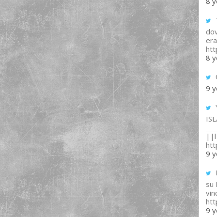
8 y
T
dov
era
ht
8 y
9 y
IS
___
||l 
ht
9 y
su
vin
ht
9 y