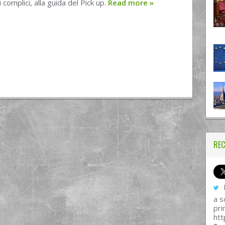
 complici, alla guida del Pick up.
Read more
»
REC
I
a s
pri
htt