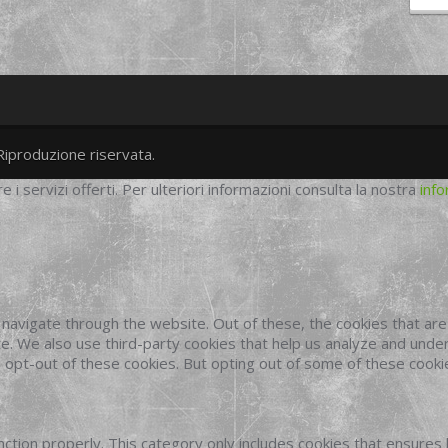
Riproduzione riservata.
twitter
googleplus
facebook
re i servizi offerti. Per ulteriori informazioni consulta la nostra
info
navigate through the website. Out of these, the cookies that ar
site. We also use third-party cookies that help us analyze and und
o opt-out of these cookies. But opting out of some of these cook
ction properly. This category only includes cookies that ensures 