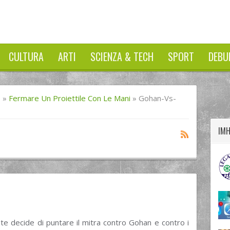
CULTURA
ARTI
SCIENZA & TECH
SPORT
DEBU
twitter
googleplus
facebook
I
»
Fermare Un Proiettile Con Le Mani
»
Gohan-Vs-
IM
nte decide di puntare il mitra contro Gohan e contro i