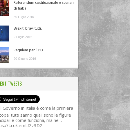
Referendum costituzionale e scenari
di fiaba
30 Luglio 2016
Brexit; bravi tutti.
2 Luglio 2016
Requiem per il PD
20 Giugno 2016
ENT TWEETS
l Governo in Italia è come la primiera
copa: tutti sanno quali sono le figure
ncipali e come funziona, ma ne…
ps://t.co/armLfZz3D2