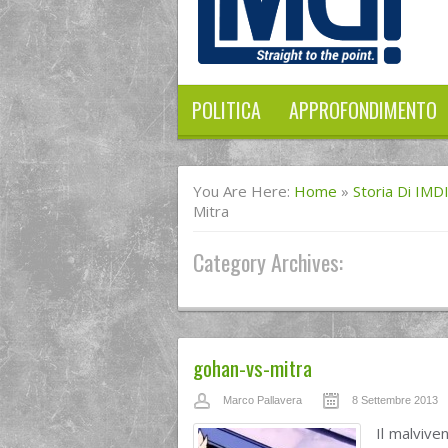
POLITICA
APPROFONDIMENTO
You Are Here:
Home
»
Storia Di IMD
Mitra
Category Archives:
gohan-vs-mitra
Marco Pallavera
8 Settembre 2013
Il malvive