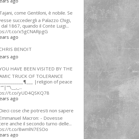
ears ago
ajani, come Gentiloni, è nobile. Se
esse succedergli a Palazzo Chigi,
 dal 1867, quando il Conte Luigi...
tps://t.co/x5gCNARpgG
ears ago
CHRIS BENOIT
ears ago
YOU HAVE BEEN VISITED BY THE
LAMIC TRUCK OF TOLERANCE
___________¶___ |religion of peace
“”|””\__,_...
tps://t.co/yUD4QSKQ78
ears ago
Dieci cose che potresti non sapere
 Emmanuel Macron: - Dovesse
cere anche il secondo turno delle...
tps://t.co/8wmlN7ESOo
ears ago