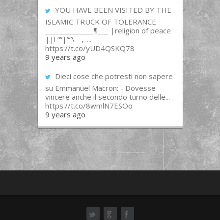
YOU HAVE BEEN VISITED BY THE
ISLAMIC TRUCK OF TOLERANCE
______________¶___ |religion of peace
||l “”|””\__,_...
https://t.co/yUD4QSKQ78
9 years ago
Dieci cose che potresti non sapere
su Emmanuel Macron: - Dovesse
vincere anche il secondo turno delle...
https://t.co/8wmlN7ESOo
9 years ago
ok