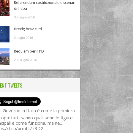
Referendum costituzionale e scenari
di fiaba
30 Luglio 2016
Brexit; bravi tutti.
2 Luglio 2016
Requiem per il PD
20 Giugno 2016
ENT TWEETS
l Governo in Italia è come la primiera
copa: tutti sanno quali sono le figure
ncipali e come funziona, ma ne…
ps://t.co/armLfZz3D2