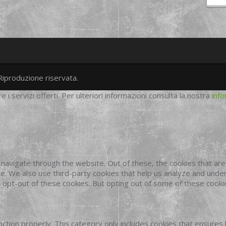
Riproduzione riservata.
twitter
googleplus
facebook
re i servizi offerti. Per ulteriori informazioni consulta la nostra
info
navigate through the website. Out of these, the cookies that ar
site. We also use third-party cookies that help us analyze and und
o opt-out of these cookies. But opting out of some of these cook
ction properly. This category only includes cookies that ensures 