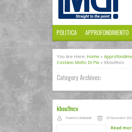
POLITICA
APPROFONDIMENTO
You Are Here:
Home
»
Approfondim
Costano Molto Di Più
»
Kbou9ncv
Category Archives:
kbou9ncv
Federico Belladelli
19 Novembre 201
Read mo