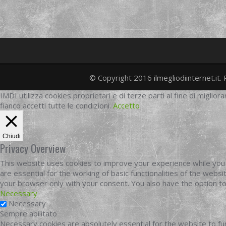
© Copyright 2016 ilmegliodiinternet.it. 
IMDI utilizza cookies proprietari e di terze parti al fine di migliora
fianco accetti tutte le condizioni.
Accetto
Chiudi
Privacy Overview
This website uses cookies to improve your experience while you 
are essential for the working of basic functionalities of the web
your browser only with your consent. You also have the option t
Necessary
Necessary
Sempre abilitato
Necessary cookies are absolutely essential for the website to fun