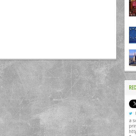
REC
I
a s
pri
htt