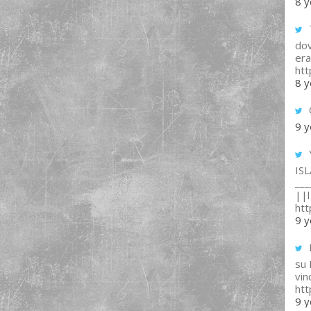
8 y
T
dov
era
ht
8 y
9 y
IS
___
||l 
ht
9 y
su
vin
ht
9 y