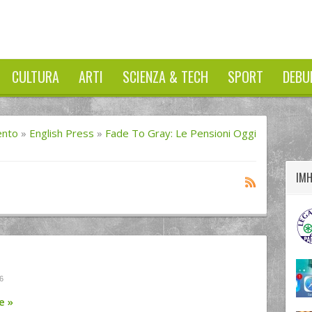
CULTURA
ARTI
SCIENZA & TECH
SPORT
DEBU
twitter
googleplus
facebook
ento
»
English Press
»
Fade To Gray: Le Pensioni Oggi
IM
6
re
»