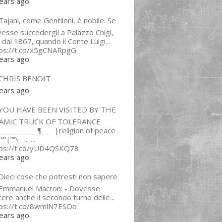
ears ago
ajani, come Gentiloni, è nobile. Se
esse succedergli a Palazzo Chigi,
 dal 1867, quando il Conte Luigi...
tps://t.co/x5gCNARpgG
ears ago
CHRIS BENOIT
ears ago
YOU HAVE BEEN VISITED BY THE
LAMIC TRUCK OF TOLERANCE
___________¶___ |religion of peace
“”|””\__,_...
tps://t.co/yUD4QSKQ78
ears ago
Dieci cose che potresti non sapere
 Emmanuel Macron: - Dovesse
cere anche il secondo turno delle...
tps://t.co/8wmlN7ESOo
ears ago