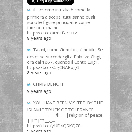
Il Governo in Italia è come la
primiera a scopa: tutti sanno quali
sono le figure principali e come
funziona, ma ne…
https://t.co/armLfZz3D2
8 years ago
Tajani, come Gentiloni, è nobile. Se
dovesse succedergli a Palazzo Chigi,
era dal 1867, quando il Conte Luigi...
https://t.co/x5gCNARpgG
8 years ago
CHRIS BENOIT
9 years ago
YOU HAVE BEEN VISITED BY THE
ISLAMIC TRUCK OF TOLERANCE
______________¶___ |religion of peace
||l “”|””\__,_...
https://t.co/yUD4QSKQ78
9 years ago