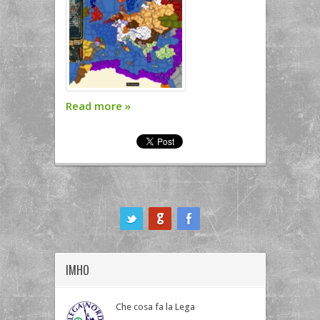
Read more
»
ook
IMHO
Che cosa fa la Lega