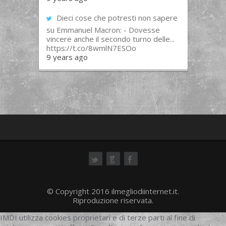
Dieci cose che potresti non sapere
su Emmanuel Macron: - Dovesse
vincere anche il secondo turno delle...
https://t.co/8wmlN7ESOo
9 years ago
ok
© Copyright 2016 ilmegliodiinternet.it.
Riproduzione riservata.
IMDI utilizza cookies proprietari e di terze parti al fine di