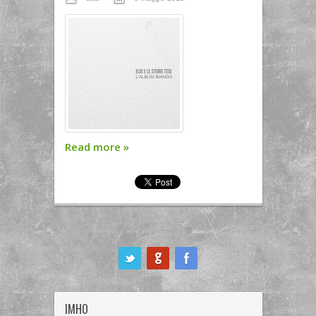
Read more
»
ook
IMHO