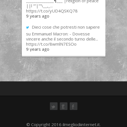
______________¶___ |religion of peace
||l “”|””\__,_...
https://t.co/yUD4QSKQ78
9 years ago
Dieci cose che potresti non sapere
su Emmanuel Macron: - Dovesse
vincere anche il secondo turno delle...
https://t.co/8wmlN7ESOo
9 years ago
ok
© Copyright 2016 ilmegliodiinternet.it.