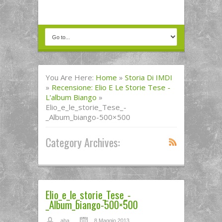
You Are Here:
Home
»
Storia Di IMDI
»
Recensione: Elio E Le Storie Tese -
L'album Biango
»
Elio_e_le_storie_Tese_-
_Album_biango-500×500
Category Archives:
Elio_e_le_storie_Tese_-
_Album_biango-500×500
aba
8 Maggio 2013