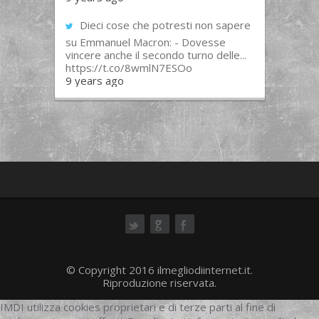
Dieci cose che potresti non sapere
su Emmanuel Macron: - Dovesse
vincere anche il secondo turno delle...
https://t.co/8wmlN7ESOo
9 years ago
ok
© Copyright 2016 ilmegliodiinternet.it.
Riproduzione riservata.
IMDI utilizza cookies proprietari e di terze parti al fine di