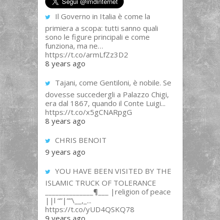
Il Governo in Italia è come la
primiera a scopa: tutti sanno quali
sono le figure principali e come
funziona, ma ne…
https://t.co/armLfZz3D2
8 years ago
Tajani, come Gentiloni, è nobile. Se
dovesse succedergli a Palazzo Chigi,
era dal 1867, quando il Conte Luigi...
https://t.co/x5gCNARpgG
8 years ago
CHRIS BENOIT
9 years ago
YOU HAVE BEEN VISITED BY THE
ISLAMIC TRUCK OF TOLERANCE
______________¶___ |religion of peace
||l “”|””\__,_...
https://t.co/yUD4QSKQ78
9 years ago