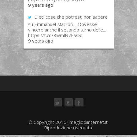
9 years ago
Dieci cose che potresti non sapere
su Emmanuel Macron: - Dovesse
vincere anche il secondo turno delle...
https://t.co/8wmlN7ESOo
9 years ago
ok
© Copyright 2016 ilmegliodiinternet.it.
Riproduzione riservata.