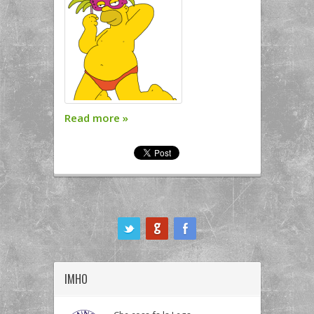
Read more
»
ook
IMHO