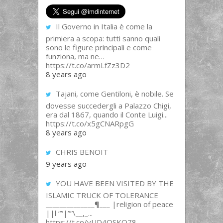
Il Governo in Italia è come la
primiera a scopa: tutti sanno quali
sono le figure principali e come
funziona, ma ne…
https://t.co/armLfZz3D2
8 years ago
Tajani, come Gentiloni, è nobile. Se
dovesse succedergli a Palazzo Chigi,
era dal 1867, quando il Conte Luigi...
https://t.co/x5gCNARpgG
8 years ago
CHRIS BENOIT
9 years ago
YOU HAVE BEEN VISITED BY THE
ISLAMIC TRUCK OF TOLERANCE
______________¶___ |religion of peace
||l “”|””\__,_...
https://t.co/yUD4QSKQ78