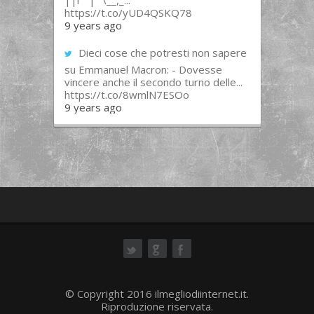
||l “”|””\__,_...
https://t.co/yUD4QSKQ78
9 years ago
Dieci cose che potresti non sapere
su Emmanuel Macron: - Dovesse
vincere anche il secondo turno delle...
https://t.co/8wmlN7ESOo
9 years ago
ok
© Copyright 2016 ilmegliodiinternet.it.
Riproduzione riservata.